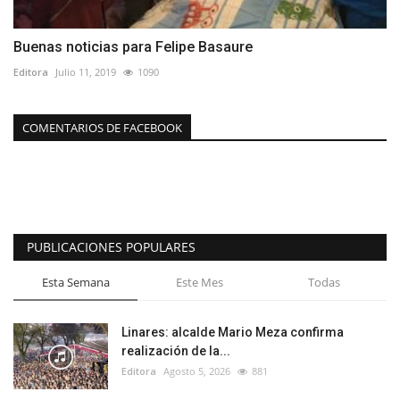
Buenas noticias para Felipe Basaure
Editora
Julio 11, 2019
1090
COMENTARIOS DE FACEBOOK
PUBLICACIONES POPULARES
Esta Semana
Este Mes
Todas
Linares: alcalde Mario Meza confirma
realización de la...
Editora
Agosto 5, 2026
881