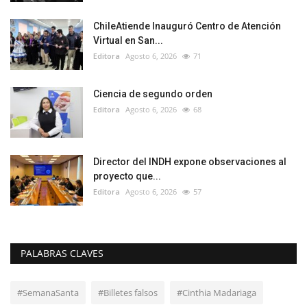
ChileAtiende Inauguró Centro de Atención
Virtual en San...
Editora
Agosto 6, 2026
71
Ciencia de segundo orden
Editora
Agosto 6, 2026
68
Director del INDH expone observaciones al
proyecto que...
Editora
Agosto 6, 2026
57
PALABRAS CLAVES
#SemanaSanta
#Billetes falsos
#Cinthia Madariaga