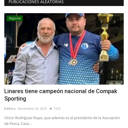
PUBLICACIONES ALEATORIAS
Deporte
Linares tiene campeón nacional de Compak
T
Sporting
d
Editora
Noviembre 26, 2025
1532
Ed
ras
Víctor Rodríguez Rojas, que además es el presidente de la Asociación
de Pesca, Caza...