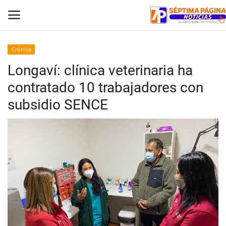
Crónica
Longaví: clínica veterinaria ha
Inicio
contratado 10 trabajadores con
Crónica
subsidio SENCE
Policial
Tribunales
Deporte
Política
Espectáculos