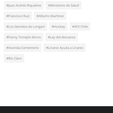
#Juan Andrés Riquelme
#Ministerio de Salud
#Francisco Ruiz
#Alberto Martínez
#Los Gemelos de Longaví
#Hockey
#AFS Chile
#Fanny Torrejón Boros
#Ley del descanso
#Avenida Cementerio
#Linares Ayuda a Linares
#Río Claro