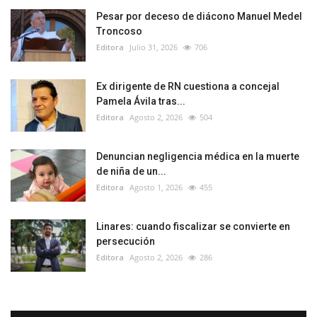
Pesar por deceso de diácono Manuel Medel
Troncoso
Editora
Julio 31, 2026
706
Ex dirigente de RN cuestiona a concejal
Pamela Ávila tras...
Editora
Agosto 2, 2026
504
Denuncian negligencia médica en la muerte
de niña de un...
Editora
Agosto 1, 2026
455
Linares: cuando fiscalizar se convierte en
persecución
Editora
Agosto 2, 2026
286