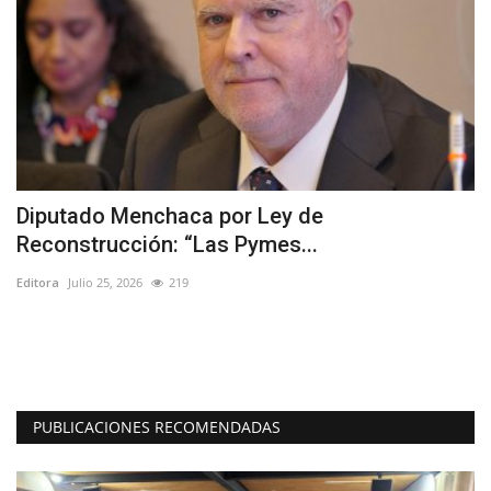
a
Diputado Menchaca por Ley de
I
Reconstrucción: “Las Pymes...
p
Editora
Julio 25, 2026
219
Ed
Un
Yu
PUBLICACIONES RECOMENDADAS