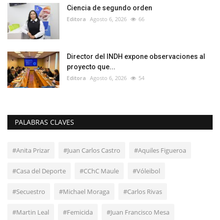
Ciencia de segundo orden
Editora
Agosto 6, 2026
66
Director del INDH expone observaciones al
proyecto que...
Editora
Agosto 6, 2026
54
PALABRAS CLAVES
#Anita Prizar
#Juan Carlos Castro
#Aquiles Figueroa
#Casa del Deporte
#CChC Maule
#Vóleibol
#Secuestro
#Michael Moraga
#Carlos Rivas
#Martin Leal
#Femicida
#Juan Francisco Mesa