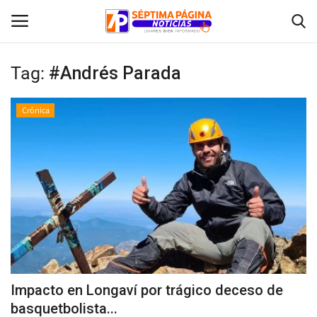
Tag:
#Andrés Parada
Inicio
Crónica
Crónica
Policial
Tribunales
Deporte
Política
Impacto en Longaví por trágico deceso de
basquetbolista...
Espectáculos