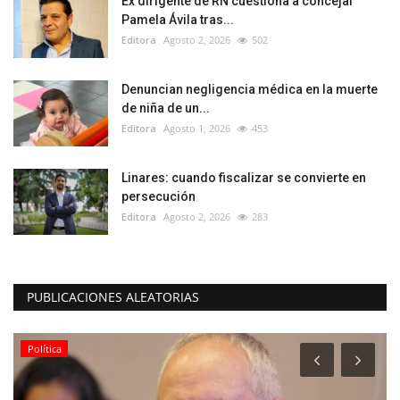
Ex dirigente de RN cuestiona a concejal
Pamela Ávila tras...
Editora
Agosto 2, 2026
502
Denuncian negligencia médica en la muerte
de niña de un...
Editora
Agosto 1, 2026
453
Linares: cuando fiscalizar se convierte en
persecución
Editora
Agosto 2, 2026
283
PUBLICACIONES ALEATORIAS
Política