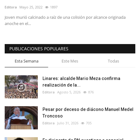
Editora
Mayo 25, 2022
1897
Joven murió calcinado a raíz de una colisión por alcance originada
anoche en el...
PUBLICACIONES POPULARES
Esta Semana
Este Mes
Todas
Linares: alcalde Mario Meza confirma
realización de la...
Editora
Agosto 5, 2026
876
Pesar por deceso de diácono Manuel Medel
Troncoso
Editora
Julio 31, 2026
705