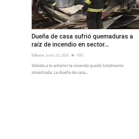
Dueña de casa sufrió quemaduras a
raíz de incendio en sector...
Editora
Junio 23, 2020
1091
Debido a lo anterior la vivienda quedó totalmente
siniestrada. La dueña de casa...