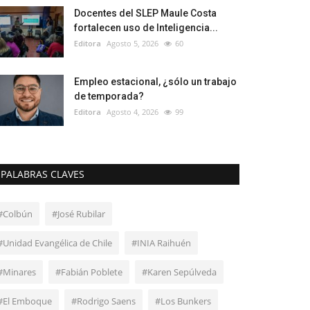
Docentes del SLEP Maule Costa
fortalecen uso de Inteligencia...
Editora
Agosto 5, 2026
60
Empleo estacional, ¿sólo un trabajo
de temporada?
Editora
Agosto 4, 2026
99
PALABRAS CLAVES
#Colbún
#José Rubilar
#Unidad Evangélica de Chile
#INIA Raihuén
#Minares
#Fabián Poblete
#Karen Sepúlveda
#El Emboque
#Rodrigo Saens
#Los Bunkers