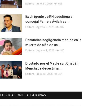
Editora
Julio 31, 2026
698
Ex dirigente de RN cuestiona a
concejal Pamela Ávila tras...
Editora
Agosto 2, 2026
487
Denuncian negligencia médica en la
muerte de niña de un...
Editora
Agosto 1, 2026
440
Diputado por el Maule sur, Cristián
Menchaca desestima...
Editora
Julio 30, 2026
354
PUBLICACIONES ALEATORIAS