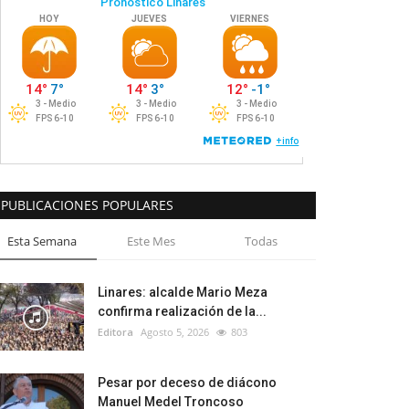
PUBLICACIONES POPULARES
Esta Semana
Este Mes
Todas
Linares: alcalde Mario Meza
confirma realización de la...
Editora
Agosto 5, 2026
803
Pesar por deceso de diácono
Manuel Medel Troncoso