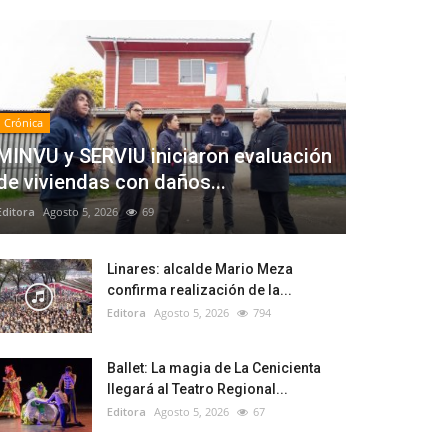
Crónica
MINVU y SERVIU iniciaron evaluación
de viviendas con daños...
Editora
Agosto 5, 2026
69
Linares: alcalde Mario Meza
confirma realización de la...
Editora
Agosto 5, 2026
794
Ballet: La magia de La Cenicienta
llegará al Teatro Regional...
Editora
Agosto 5, 2026
67