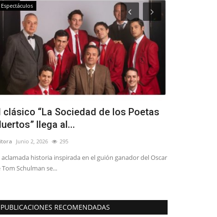
Espectáculos
Crónica
l clásico “La Sociedad de los Poetas
Docentes d
uertos” llega al...
fortalecen 
itora
Junio 2, 2026
295
Editora
Agosto 5, 
 aclamada historia inspirada en el guión ganador del Oscar
La iniciativa reu
 Tom Schulman se...
Bicentenario de 
PUBLICACIONES RECOMENDADAS