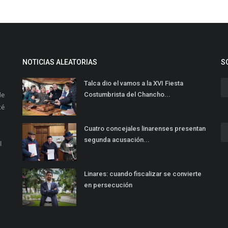
NOTICIAS ALEATORIAS
S
Talca dio el vamos a la XVI Fiesta
de
Costumbrista del Chancho...
té
Cuatro concejales linarenses presentan
segunda acusación...
l
Linares: cuando fiscalizar se convierte
en persecución