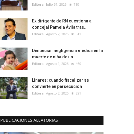
Editora
Julio 31, 2026
710
Ex dirigente de RN cuestiona a
concejal Pamela Ávila tras...
Editora
Agosto 2, 2026
511
Denuncian negligencia médica en la
muerte de niña de un...
Editora
Agosto 1, 2026
460
Linares: cuando fiscalizar se
convierte en persecución
Editora
Agosto 2, 2026
291
PUBLICACIONES ALEATORIAS