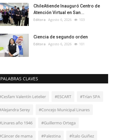
ChileAtiende Inauguró Centro de
Atención Virtual en San...
Editora
Agosto 6, 2026
103
Ciencia de segundo orden
Editora
Agosto 6, 2026
101
PALABRAS CLAVES
#Cesfam Valentín Letelier
#ESCART
#Trían SPA
#Alejandra Serey
#Concejo Municipal Linares
#Linares año 1946
#Guillermo Ortega
#Cáncer de mama
#Palestina
#Ítalo Guiñez