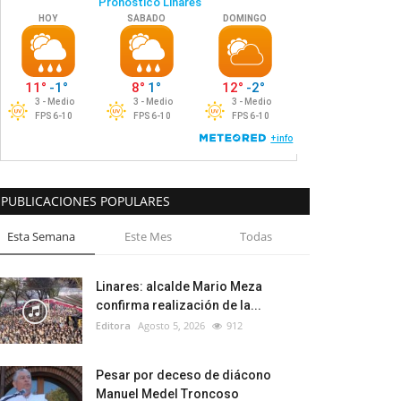
PUBLICACIONES POPULARES
Esta Semana
Este Mes
Todas
Linares: alcalde Mario Meza
confirma realización de la...
Editora
Agosto 5, 2026
912
Pesar por deceso de diácono
Manuel Medel Troncoso