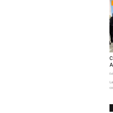
Policial
en que
(IMÁGENES SENSIBLES) Joven se
C
mantiene hospitalizado grave...
A
Editora
Julio 27, 2026
715
Ed
 calle Max
“Lamentamos profundamente los hechos acontecidos en las
La
inmediaciones de nuestro...
co