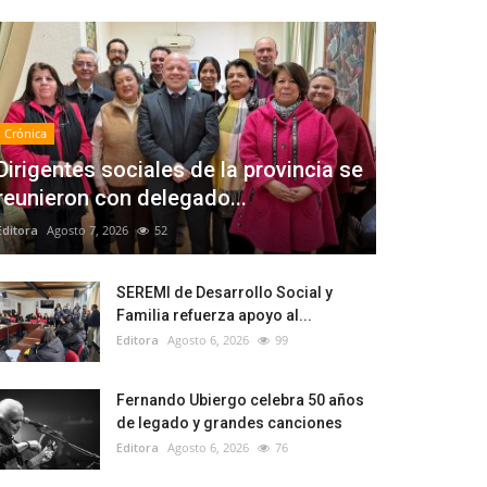
Crónica
Dirigentes sociales de la provincia se
reunieron con delegado...
Editora
Agosto 7, 2026
52
SEREMI de Desarrollo Social y
Familia refuerza apoyo al...
Editora
Agosto 6, 2026
99
Fernando Ubiergo celebra 50 años
de legado y grandes canciones
Editora
Agosto 6, 2026
76