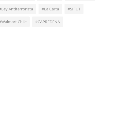
#Ley Antiterrorista
#La Carta
#SIFUT
#Walmart Chile
#CAPREDENA