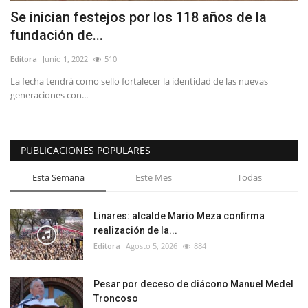
Se inician festejos por los 118 años de la
fundación de...
Editora
Junio 1, 2022
510
La fecha tendrá como sello fortalecer la identidad de las nuevas
generaciones con...
PUBLICACIONES POPULARES
Esta Semana
Este Mes
Todas
Linares: alcalde Mario Meza confirma
realización de la...
Editora
Agosto 5, 2026
884
Pesar por deceso de diácono Manuel Medel
Troncoso