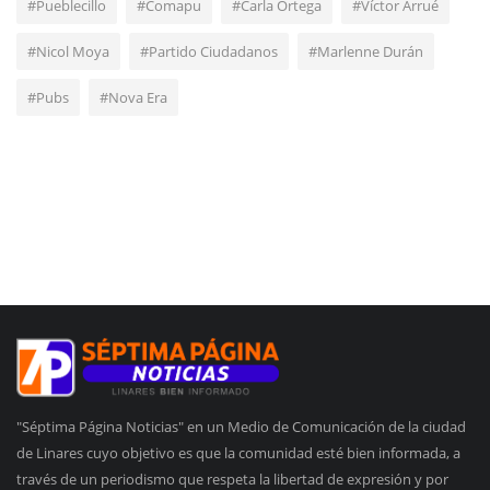
#Pueblecillo
#Comapu
#Carla Ortega
#Víctor Arrué
#Nicol Moya
#Partido Ciudadanos
#Marlenne Durán
#Pubs
#Nova Era
"Séptima Página Noticias" en un Medio de Comunicación de la ciudad
de Linares cuyo objetivo es que la comunidad esté bien informada, a
través de un periodismo que respeta la libertad de expresión y por