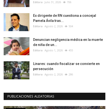
Editora
Julio 31, 2026
706
Ex dirigente de RN cuestiona a concejal
Pamela Ávila tras...
Editora
Agosto 2, 2026
504
Denuncian negligencia médica en la muerte
de niña de un...
Editora
Agosto 1, 2026
455
Linares: cuando fiscalizar se convierte en
persecución
Editora
Agosto 2, 2026
286
PUBLICACIONES ALEATORIAS