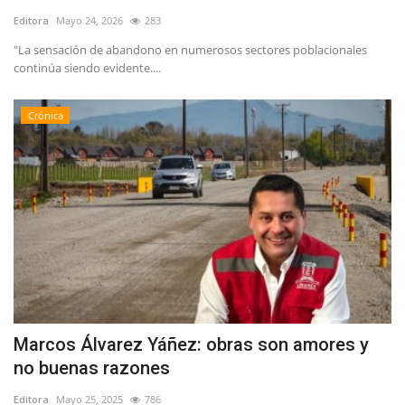
Editora
Mayo 24, 2026
283
"La sensación de abandono en numerosos sectores poblacionales
continúa siendo evidente....
Crónica
Marcos Álvarez Yáñez: obras son amores y
no buenas razones
Editora
Mayo 25, 2025
786