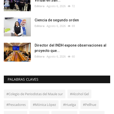
Virtual en San...
Editora
Agosto 6, 2026
72
Ciencia de segundo orden
Editora
Agosto 6, 2026
69
Director del INDH expone observaciones al
proyecto que...
Editora
Agosto 6, 2026
60
PALABRAS CLAVES
#Colegio de Periodistas del Maule sur
#Alcohol Gel
#Pescadores
#Mónica López
#Huelga
#Pellhue