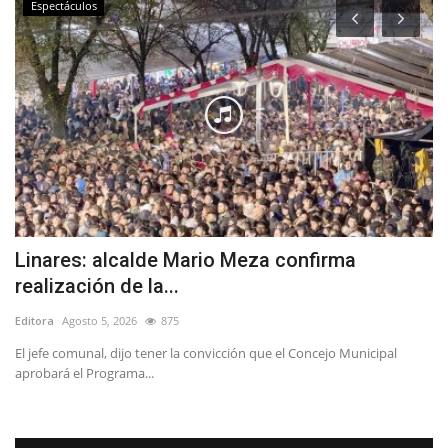
Política
onfirma
Diputado Menchaca por Ley de
Reconstrucción: “Las Pymes...
Editora
Julio 25, 2026
221
 Concejo Municipal