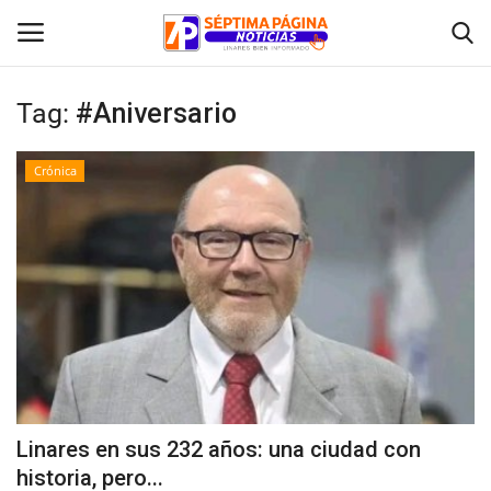
Tag:
#Aniversario
Inicio
Crónica
Crónica
Policial
Tribunales
Deporte
Política
Linares en sus 232 años: una ciudad con
historia, pero...
Espectáculos