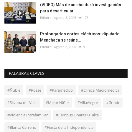
(VIDEO) Más de un año duró investigación
para desarticular...
Editora
Agosto 8, 2026
173
Prolongados cortes eléctricos: diputado
Menchaca se reúne...
Editora
Agosto 8, 2026
91
PALABRAS CLAVES
#Ñuble
#Rosse
#Paramédico
#Clínica Macromédica
#Silvana del Valle
#Mejor Niñez
#VillaAlegre
#Grindr
#Violencia Intrafamiliar
#Campus Linares UTalca
#Blanca Carreño
#Fiesta de la Independencia