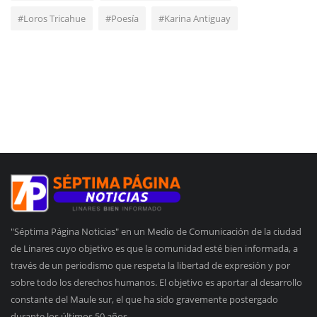
#Loros Tricahue
#Poesía
#Karina Antiguay
"Séptima Página Noticias" en un Medio de Comunicación de la ciudad
de Linares cuyo objetivo es que la comunidad esté bien informada, a
través de un periodismo que respeta la libertad de expresión y por
sobre todo los derechos humanos. El objetivo es aportar al desarrollo
constante del Maule sur, el que ha sido gravemente postergado
durante los últimos 50 años.