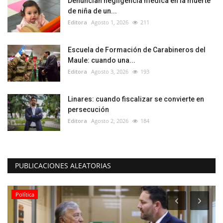
Denuncian negligencia médica en la muerte
de niña de un...
Editora
Agosto 1, 2026
211
Escuela de Formación de Carabineros del
Maule: cuando una...
Editora
Agosto 3, 2026
193
Linares: cuando fiscalizar se convierte en
persecución
Editora
Agosto 2, 2026
184
PUBLICACIONES ALEATORIAS
Política