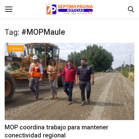
Tag:
#MOPMaule
Inicio
Crónica
Crónica
Policial
Tribunales
Deporte
Política
MOP coordina trabajo para mantener
conectividad regional
Espectáculos