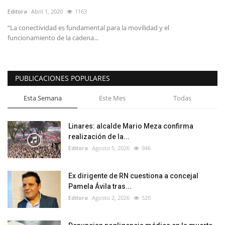
Editora
Abril 1, 2020
1163
“La conectividad es fundamental para la movilidad y el
funcionamiento de la cadena...
PUBLICACIONES POPULARES
Esta Semana
Este Mes
Todas
Linares: alcalde Mario Meza confirma
realización de la...
Editora
Agosto 5, 2026
946
Ex dirigente de RN cuestiona a concejal
Pamela Ávila tras...
Editora
Agosto 2, 2026
520