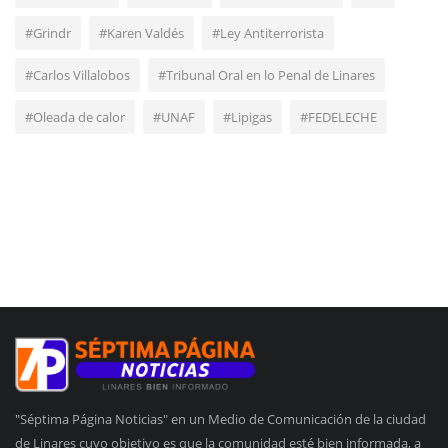
#Grindr
#Karen Valdés
#Ley Antiterrorista
#Carlos Villalobos
#Tribunal Oral en lo Penal de Linares
#Oleada de calor
#UNAF
#Lipigas
#FEDELECHE
"Séptima Página Noticias" en un Medio de Comunicación de la ciudad
de Linares cuyo objetivo es que la comunidad esté bien informada, a