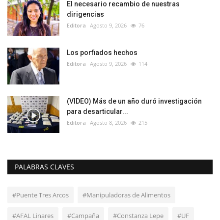
El necesario recambio de nuestras
dirigencias
Editora
Agosto 9, 2026
76
Los porfiados hechos
Editora
Agosto 9, 2026
114
(VIDEO) Más de un año duró investigación
para desarticular...
Editora
Agosto 8, 2026
215
PALABRAS CLAVES
#Puente Tres Arcos
#Manipuladoras de Alimentos
#AFAL Linares
#Campaña
#Constanza Lepe
#UF