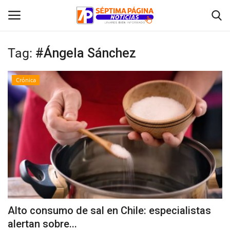
Tag:
#Ángela Sánchez
Inicio
Crónica
Crónica
Policial
Tribunales
Deporte
Política
Alto consumo de sal en Chile: especialistas
alertan sobre...
Espectáculos