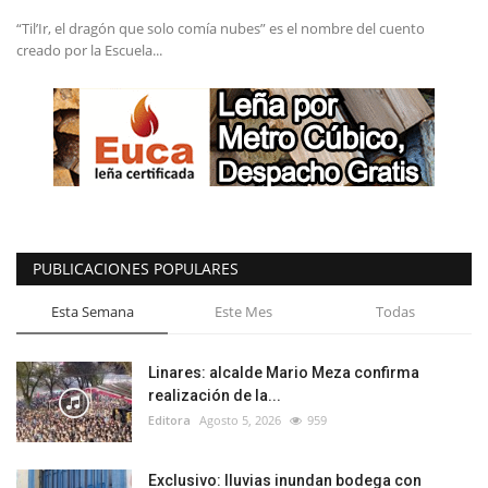
“Til’Ir, el dragón que solo comía nubes” es el nombre del cuento
creado por la Escuela...
PUBLICACIONES POPULARES
Esta Semana
Este Mes
Todas
Linares: alcalde Mario Meza confirma
realización de la...
Editora
Agosto 5, 2026
959
Exclusivo: lluvias inundan bodega con