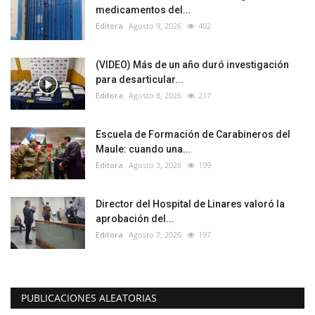
medicamentos del...
Editora
Agosto 9, 2026
402
(VIDEO) Más de un año duró investigación
para desarticular...
Editora
Agosto 8, 2026
217
Escuela de Formación de Carabineros del
Maule: cuando una...
Editora
Agosto 3, 2026
199
Director del Hospital de Linares valoró la
aprobación del...
Editora
Agosto 7, 2026
197
PUBLICACIONES ALEATORIAS