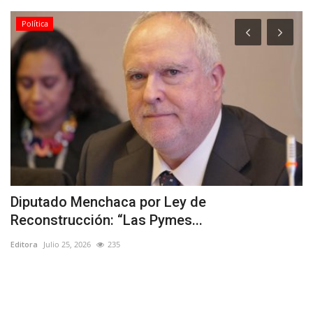
Política
Diputado Menchaca por Ley de
C
Reconstrucción: “Las Pymes...
c
Editora
Julio 25, 2026
235
Ed
Po
in