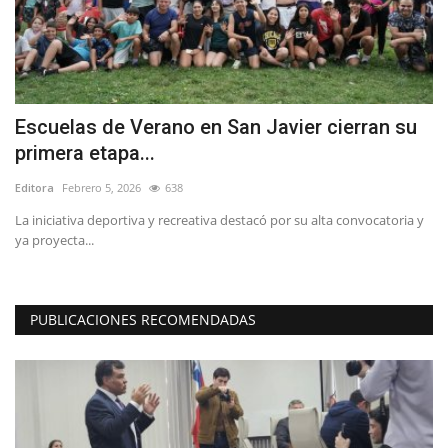
Escuelas de Verano en San Javier cierran su
A
primera etapa...
V
Editora
Febrero 5, 2026
638
Ed
La iniciativa deportiva y recreativa destacó por su alta convocatoria y
El
ya proyecta...
di
PUBLICACIONES RECOMENDADAS