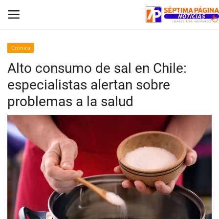
Crónica
Alto consumo de sal en Chile:
Inicio
especialistas alertan sobre
Crónica
problemas a la salud
Policial
Tribunales
Deporte
Política
Espectáculos