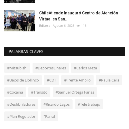
ChileAtiende Inauguró Centro de Atención
Virtual en San...
Editora
Agosto 6, 2026
116
PALABRAS CLAVES
#Mitsubishi
#DeportesLinares
#Carlos Meza
#Bajos de Llollinco
#CDT
#Frente Amplio
#Paula Celis
#Cocaína
#Tránsito
#Samuel Ortega Farías
#Desfibriladores
#Ricardo Lagos
#Tele trabajo
#Plan Regulador
"Parral