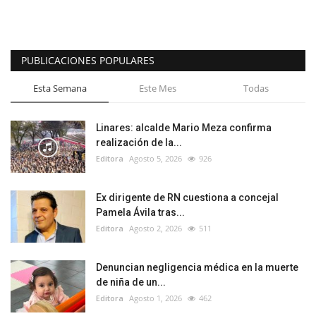
PUBLICACIONES POPULARES
Esta Semana
Este Mes
Todas
Linares: alcalde Mario Meza confirma
realización de la...
Editora
Agosto 5, 2026
926
Ex dirigente de RN cuestiona a concejal
Pamela Ávila tras...
Editora
Agosto 2, 2026
511
Denuncian negligencia médica en la muerte
de niña de un...
Editora
Agosto 1, 2026
462