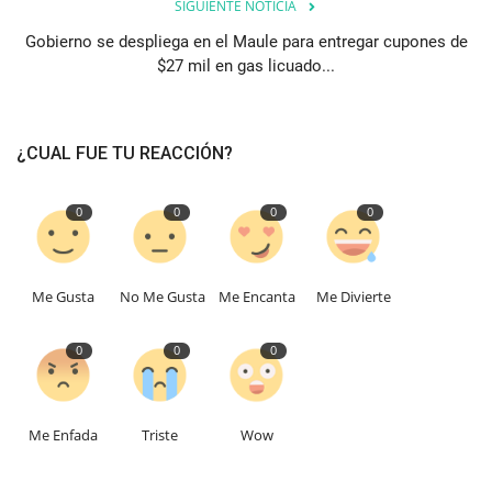
SIGUIENTE NOTICIA
Gobierno se despliega en el Maule para entregar cupones de
$27 mil en gas licuado...
¿CUAL FUE TU REACCIÓN?
0
0
0
0
Me Gusta
No Me Gusta
Me Encanta
Me Divierte
0
0
0
Me Enfada
Triste
Wow