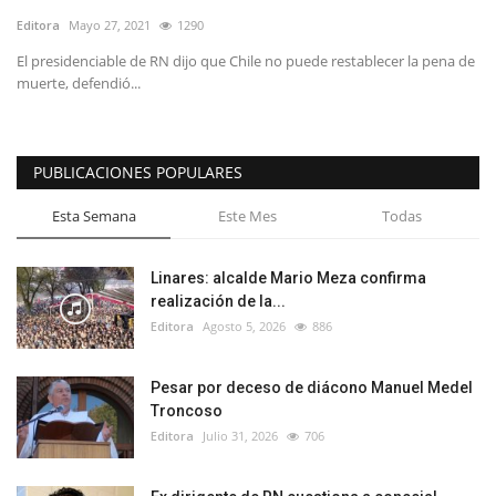
Editora
Mayo 27, 2021
1290
El presidenciable de RN dijo que Chile no puede restablecer la pena de
muerte, defendió...
PUBLICACIONES POPULARES
Esta Semana
Este Mes
Todas
Linares: alcalde Mario Meza confirma
realización de la...
Editora
Agosto 5, 2026
886
Pesar por deceso de diácono Manuel Medel
Troncoso
Editora
Julio 31, 2026
706