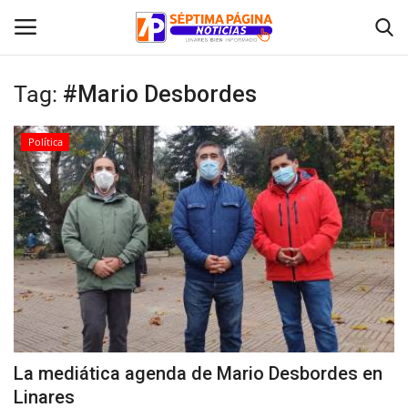
Tag:
#Mario Desbordes
Inicio
Política
Crónica
Policial
Tribunales
Deporte
Política
La mediática agenda de Mario Desbordes en
Linares
Espectáculos