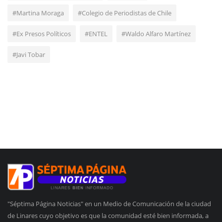
#Martina Moraga
#Colegio de Periodistas de Chile
#Ex Presos Políticos
#ENTEL
#Waldo Alfaro Martínez
#Javi Tobar
"Séptima Página Noticias" en un Medio de Comunicación de la ciudad
de Linares cuyo objetivo es que la comunidad esté bien informada, a