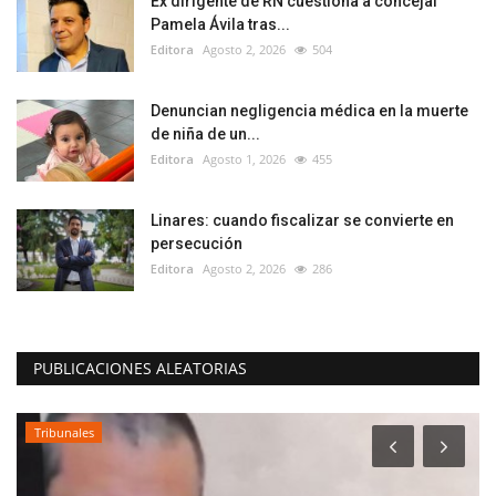
Ex dirigente de RN cuestiona a concejal
Pamela Ávila tras...
Editora
Agosto 2, 2026
504
Denuncian negligencia médica en la muerte
de niña de un...
Editora
Agosto 1, 2026
455
Linares: cuando fiscalizar se convierte en
persecución
Editora
Agosto 2, 2026
286
PUBLICACIONES ALEATORIAS
Tribunales