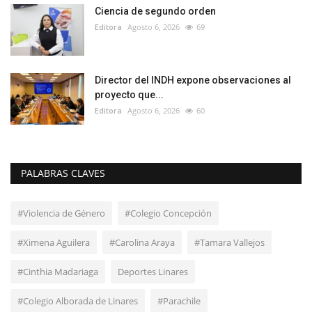
Ciencia de segundo orden
Editora
Agosto 6, 2026
69
Director del INDH expone observaciones al
proyecto que...
Editora
Agosto 6, 2026
60
PALABRAS CLAVES
#Violencia de Género
#Colegio Concepción
#Ximena Aguilera
#Carolina Araya
#Tamara Vallejos
#Cinthia Madariaga
Deportes Linares
#Colegio Alborada de Linares
#Parachile