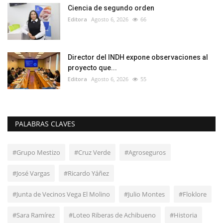
Ciencia de segundo orden
Editora
Agosto 6, 2026
66
Director del INDH expone observaciones al
proyecto que...
Editora
Agosto 6, 2026
55
PALABRAS CLAVES
#Grupo Mestizo
#Cruz Verde
#Agroseguros
#José Vargas
#Ricardo Yáñez
#Junta de Vecinos Vega El Molino
#Julio Montes
#Floklore
#Sara Ramírez
#Loteo Riberas de Achibueno
#Historia