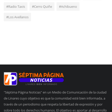
#Radio Taxis
#Cerro Quiñe
#Achibueno
#Los Avellanos
"Séptima Página Noticias" en un Medio de Comunicación de la ciudad
de Linares cuyo objetivo es que la comunidad esté bien informada, a
través de un periodismo que respeta la libertad de expresión y por
sobre todo los derechos humanos. El objetivo es aportar al desarrollo