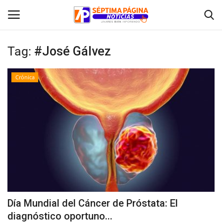
Tag:
#José Gálvez
Inicio
Crónica
Crónica
Policial
Tribunales
Deporte
Política
Día Mundial del Cáncer de Próstata: El
diagnóstico oportuno...
Espectáculos