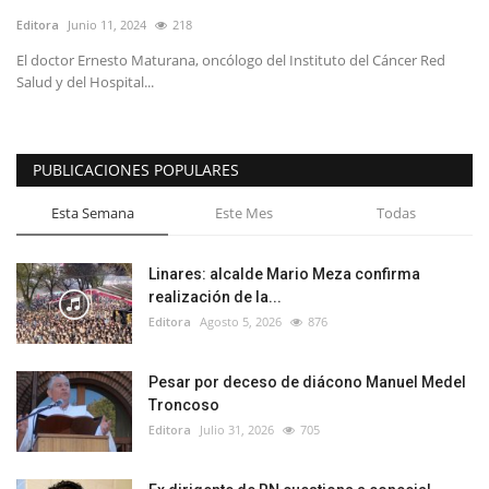
Editora
Junio 11, 2024
218
El doctor Ernesto Maturana, oncólogo del Instituto del Cáncer Red
Salud y del Hospital...
PUBLICACIONES POPULARES
Esta Semana
Este Mes
Todas
Linares: alcalde Mario Meza confirma
realización de la...
Editora
Agosto 5, 2026
876
Pesar por deceso de diácono Manuel Medel
Troncoso
Editora
Julio 31, 2026
705