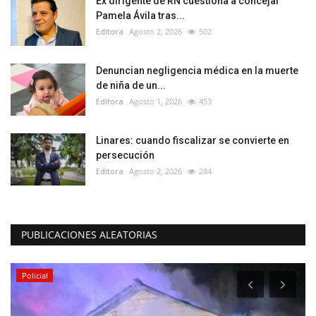
Ex dirigente de RN cuestiona a concejal
Pamela Ávila tras...
Editora
Agosto 2, 2026
502
Denuncian negligencia médica en la muerte
de niña de un...
Editora
Agosto 1, 2026
453
Linares: cuando fiscalizar se convierte en
persecución
Editora
Agosto 2, 2026
284
PUBLICACIONES ALEATORIAS
Policial