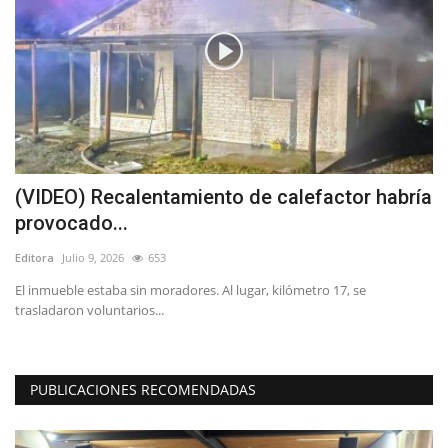
(VIDEO) Recalentamiento de calefactor habría
C
provocado...
Ed
Editora
Julio 9, 2026
653
El inmueble estaba sin moradores. Al lugar, kilómetro 17, se
trasladaron voluntarios...
PUBLICACIONES RECOMENDADAS