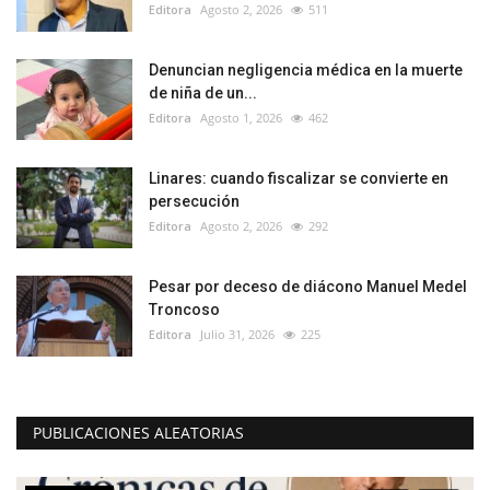
Editora
Agosto 2, 2026
511
Denuncian negligencia médica en la muerte
de niña de un...
Editora
Agosto 1, 2026
462
Linares: cuando fiscalizar se convierte en
persecución
Editora
Agosto 2, 2026
292
Pesar por deceso de diácono Manuel Medel
Troncoso
Editora
Julio 31, 2026
225
PUBLICACIONES ALEATORIAS