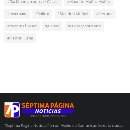
#Día Mundial contra el Cáncer
#Mauricio Muñoz Muñoz
#Invernada
#Solfrut
#Mauricio Muñoz
#Perruno
#Puente El Sauce
#Juanito
#Eric Waghorn Arce
#Héctor Fuster
"Séptima Página Noticias" en un Medio de Comunicación de la ciudad