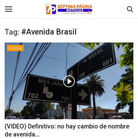
Tag:
#Avenida Brasil
Inicio
Crónica
Crónica
Policial
Tribunales
Deporte
Política
(VIDEO) Definitivo: no hay cambio de nombre
de avenida...
Espectáculos