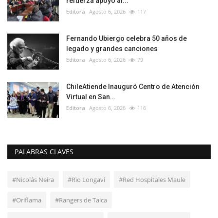
refuerza apoyo al...
Editora
Agosto 6, 2026
117
Fernando Ubiergo celebra 50 años de
legado y grandes canciones
Editora
Agosto 6, 2026
79
ChileAtiende Inauguró Centro de Atención
Virtual en San...
Editora
Agosto 6, 2026
116
PALABRAS CLAVES
#Nicolás Neira
#Rïo Longaví
#Red Hospitales Maule
#Oriflama
#Rangers de Talca