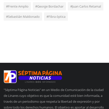
#Frente Amplio
#George Bordachar
#Juan Carlos Retamal
#Sebastián Maldonado
#Fibra óptica
"Séptima Página Noticias" en un Medio de Comunicación de la ciudad
de Linares cuyo objetivo es que la comunidad esté bien informada, a
través de un periodismo que respeta la libertad de expresión y por
sobre todo los derechos humanos. El objetivo es aportar al desarrollo