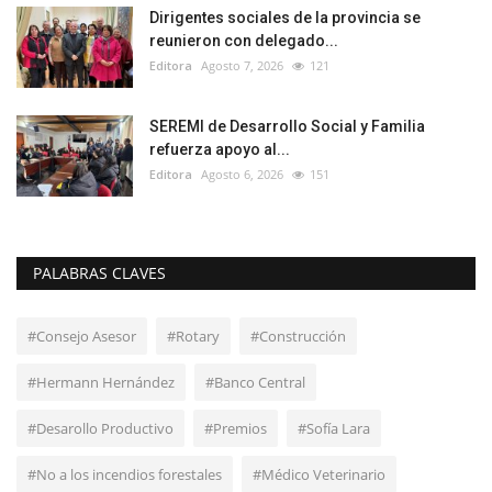
Dirigentes sociales de la provincia se
reunieron con delegado...
Editora
Agosto 7, 2026
121
SEREMI de Desarrollo Social y Familia
refuerza apoyo al...
Editora
Agosto 6, 2026
151
PALABRAS CLAVES
#Consejo Asesor
#Rotary
#Construcción
#Hermann Hernández
#Banco Central
#Desarollo Productivo
#Premios
#Sofía Lara
#No a los incendios forestales
#Médico Veterinario