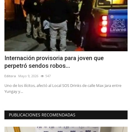
Internación provisoria para joven que
(
perpetró sendos robos...
S
Editora
Mayo 9, 2026
547
Ed
n
Uno de los ilícitos, afectó al Local SOS Drinks de calle Max Jara entre
De
Yungay y...
di
PUBLICACIONES RECOMENDADAS