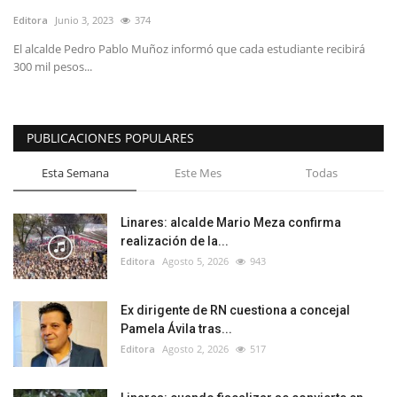
Editora
Junio 3, 2023
374
El alcalde Pedro Pablo Muñoz informó que cada estudiante recibirá
300 mil pesos...
PUBLICACIONES POPULARES
Esta Semana
Este Mes
Todas
Linares: alcalde Mario Meza confirma
realización de la...
Editora
Agosto 5, 2026
943
Ex dirigente de RN cuestiona a concejal
Pamela Ávila tras...
Editora
Agosto 2, 2026
517