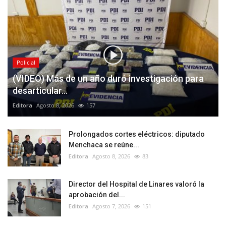
Policial
(VIDEO) Más de un año duró investigación para
desarticular...
Editora
Agosto 8, 2026
157
Prolongados cortes eléctricos: diputado
Menchaca se reúne...
Editora
Agosto 8, 2026
83
Director del Hospital de Linares valoró la
aprobación del...
Editora
Agosto 7, 2026
151