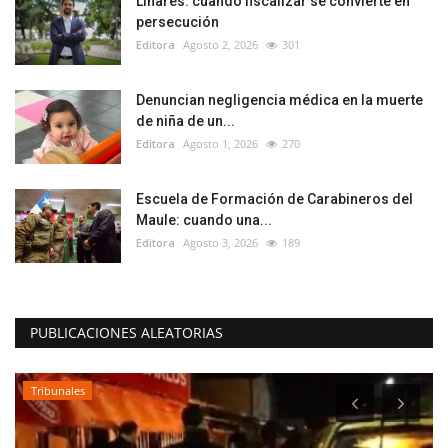
Linares: cuando fiscalizar se convierte en
persecución
Editora
Agosto 2, 2026
301
Denuncian negligencia médica en la muerte
de niña de un...
Editora
Agosto 1, 2026
270
Escuela de Formación de Carabineros del
Maule: cuando una...
Editora
Agosto 3, 2026
189
PUBLICACIONES ALEATORIAS
Tribunales