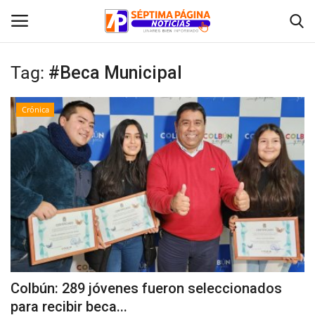
Tag:
#Beca Municipal
Inicio
Crónica
Crónica
Policial
Tribunales
Deporte
Política
Colbún: 289 jóvenes fueron seleccionados
para recibir beca...
Espectáculos