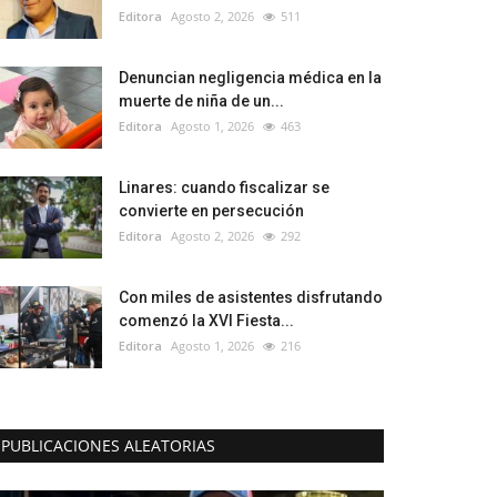
Editora
Agosto 2, 2026
511
Denuncian negligencia médica en la
muerte de niña de un...
Editora
Agosto 1, 2026
463
Linares: cuando fiscalizar se
convierte en persecución
Editora
Agosto 2, 2026
292
Con miles de asistentes disfrutando
comenzó la XVI Fiesta...
Editora
Agosto 1, 2026
216
PUBLICACIONES ALEATORIAS