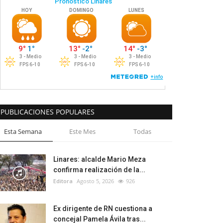
PUBLICACIONES POPULARES
Esta Semana
Este Mes
Todas
Linares: alcalde Mario Meza
confirma realización de la...
Editora
Agosto 5, 2026
926
Ex dirigente de RN cuestiona a
concejal Pamela Ávila tras...