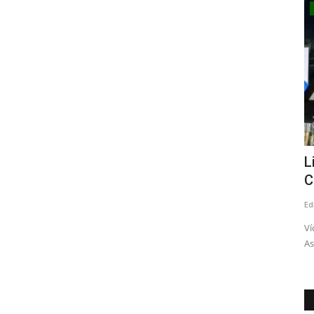
Crónica
amos a
Director del INDH expone
L
observaciones al proyecto que...
C
Editora
Agosto 6, 2026
90
Ed
gión del
En su exposición el director del INDH, Yerko Ljubetic,
Ví
enfatizó la importancia de...
As