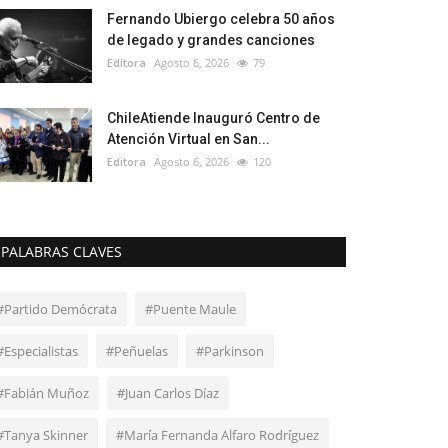
Fernando Ubiergo celebra 50 años
de legado y grandes canciones
Editora
Agosto 6, 2026
79
ChileAtiende Inauguró Centro de
Atención Virtual en San...
Editora
Agosto 6, 2026
120
PALABRAS CLAVES
#Partido Demócrata
#Puente Maule
#Especialistas
#Peñuelas
#Parkinson
#Fabián Muñoz
#Juan Carlos Díaz
#Tanya Skinner
#María Fernanda Alfaro Rodríguez