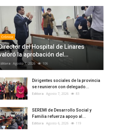
Crónica
Director del Hospital de Linares
valoró la aprobación del...
Editora
Agosto 7, 2026
106
Dirigentes sociales de la provincia
se reunieron con delegado...
Editora
Agosto 7, 2026
83
SEREMI de Desarrollo Social y
Familia refuerza apoyo al...
Editora
Agosto 6, 2026
119