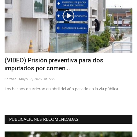
(VIDEO) Prisión preventiva para dos
A
imputados por crimen...
M
Editora
Mayo 18, 2026
538
Ed
Los hechos ocurrieron en abril del año pasado en la vía pública
Co
la 
PUBLICACIONES RECOMENDADAS