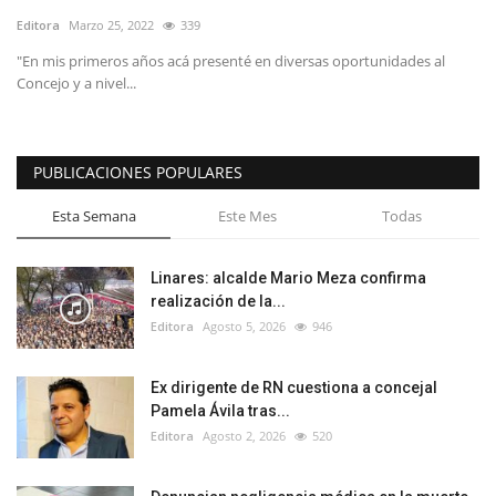
Editora
Marzo 25, 2022
339
"En mis primeros años acá presenté en diversas oportunidades al
Concejo y a nivel...
PUBLICACIONES POPULARES
Esta Semana
Este Mes
Todas
Linares: alcalde Mario Meza confirma
realización de la...
Editora
Agosto 5, 2026
946
Ex dirigente de RN cuestiona a concejal
Pamela Ávila tras...
Editora
Agosto 2, 2026
520