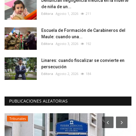
Denuncian negligencia médica en la muerte
de niña de un...
Editora
Agosto 1, 2026
211
Escuela de Formación de Carabineros del
Maule: cuando una...
Editora
Agosto 3, 2026
192
Linares: cuando fiscalizar se convierte en
persecución
Editora
Agosto 2, 2026
184
PUBLICACIONES ALEATORIAS
Tribunales