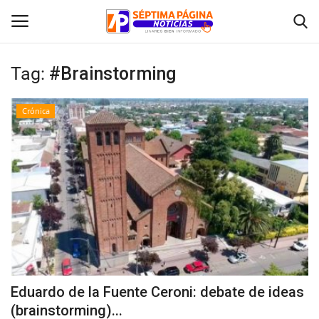
Tag:
#Brainstorming
Inicio
Crónica
Crónica
Policial
Tribunales
Deporte
Política
Eduardo de la Fuente Ceroni: debate de ideas
(brainstorming)...
Espectáculos