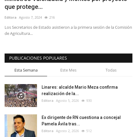
que protege...
Editora
Agosto 7, 2024
216
Los Secretarios de Estado asistieron a la primera sesión de la Comisión
de Agricultura...
PUBLICACIONES POPULARES
Esta Semana
Este Mes
Todas
Linares: alcalde Mario Meza confirma
realización de la...
Editora
Agosto 5, 2026
930
Ex dirigente de RN cuestiona a concejal
Pamela Ávila tras...
Editora
Agosto 2, 2026
512