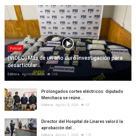
Policial
(VIDEO) Más de un año duró investigación para
desarticular...
Editora
Agosto 8, 2026
110
Prolongados cortes eléctricos: diputado
Menchaca se reúne...
Editora
Agosto 8, 2026
63
Director del Hospital de Linares valoró la
aprobación del...
Editora
Agosto 7, 2026
116