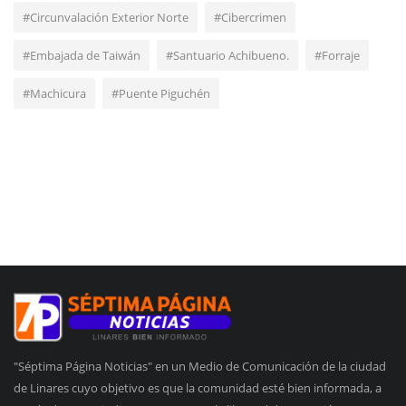
#Circunvalación Exterior Norte
#Cibercrimen
#Embajada de Taiwán
#Santuario Achibueno.
#Forraje
#Machicura
#Puente Piguchén
"Séptima Página Noticias" en un Medio de Comunicación de la ciudad
de Linares cuyo objetivo es que la comunidad esté bien informada, a