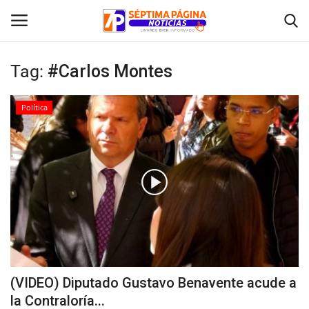
Tag:
#Carlos Montes
Inicio
Política
Crónica
Policial
Tribunales
Deporte
Política
(VIDEO) Diputado Gustavo Benavente acude a
la Contraloría...
Espectáculos