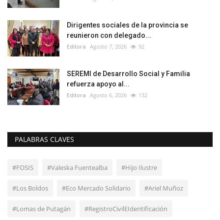
Dirigentes sociales de la provincia se
reunieron con delegado...
Editora
Agosto 7, 2026
92
SEREMI de Desarrollo Social y Familia
refuerza apoyo al...
Editora
Agosto 6, 2026
132
PALABRAS CLAVES
#FOSIS
#Valeska Fuentealba
#Hijo Ilustre
#Los Boldos
#Eco Mercado Solidario
#Ariel Muñoz
#Lomas de Putagán
#RegistroCivilEIdentificación