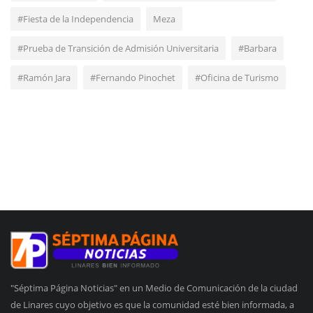
#Fiesta de la Independencia
Meza
#Prueba de Transición de Admisión Universitaria
#Barbara
#Ramón Jara
#Fernando Pinochet
#Oficina de Turismo
"Séptima Página Noticias" en un Medio de Comunicación de la ciudad
de Linares cuyo objetivo es que la comunidad esté bien informada, a