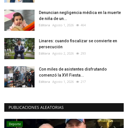
Denuncian negligencia médica en la muerte
de niña de un...
Editora
Agosto 1, 2026
464
Linares: cuando fiscalizar se convierte en
persecución
Editora
Agosto 2, 2026
293
Con miles de asistentes disfrutando
comenzó la XVI Fiesta...
Editora
Agosto 1, 2026
217
PUBLICACIONES ALEATORIAS
Deporte