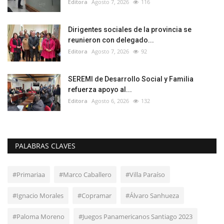
Editora
Agosto 7, 2026
116
Dirigentes sociales de la provincia se
reunieron con delegado...
Editora
Agosto 7, 2026
92
SEREMI de Desarrollo Social y Familia
refuerza apoyo al...
Editora
Agosto 6, 2026
132
PALABRAS CLAVES
#Primariaa
#Marco Caballero
#Villa Paraíso
#Ignacio Morales
#Copramar
#Álvaro Sanhueza
#Paloma Moreno
#Juegos Panamericanos Santiago 2023