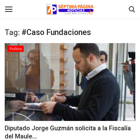
Tag:
#Caso Fundaciones
Inicio
Política
Crónica
Policial
Tribunales
Deporte
Política
Diputado Jorge Guzmán solicita a la Fiscalía
del Maule...
Espectáculos