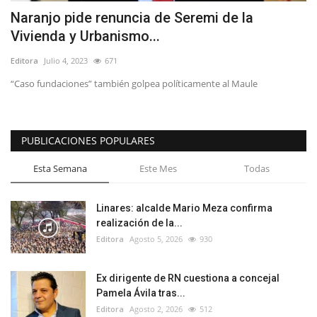
Naranjo pide renuncia de Seremi de la
Vivienda y Urbanismo...
Editora
Julio 4, 2023
671
“Caso fundaciones” también golpea políticamente al Maule
PUBLICACIONES POPULARES
Esta Semana
Este Mes
Todas
Linares: alcalde Mario Meza confirma
realización de la...
Editora
Agosto 5, 2026
930
Ex dirigente de RN cuestiona a concejal
Pamela Ávila tras...
Editora
Agosto 2, 2026
512