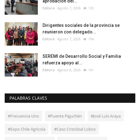
aprobación del...
Editora
Agosto 7, 2026
125
Dirigentes sociales de la provincia se
reunieron con delegado...
Editora
Agosto 7, 2026
104
SEREMI de Desarrollo Social y Familia
refuerza apoyo al...
Editora
Agosto 6, 2026
141
PALABRAS CLAVES
#Frecuencia Uno
#Puente Piguchén
#José Luis Araya
#Expo Chile Agrícola
#Caso Cristóbal Lobos