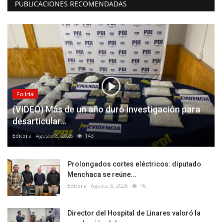
PUBLICACIONES RECOMENDADAS
Policial
(VIDEO) Más de un año duró investigación para
desarticular...
Editora
Agosto 8, 2026
143
Prolongados cortes eléctricos: diputado
Menchaca se reúne...
Editora
Agosto 8, 2026
76
Director del Hospital de Linares valoró la