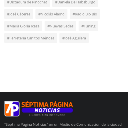
#Dictadura de Pinochet
#Daniela De Habsburgo
#José Cáceres
#Nicolás Alamo
#Radio Bio Bio
#María Gloria Icaza
#Nuevas Sedes
#Tuning
#Ferretería Carlitos Méndez
#José Aguilera
"Séptima Página Noticias" en un Medio de Comunicación de la ciudad