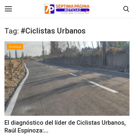
Tag:
#Ciclistas Urbanos
Inicio
Crónica
Crónica
Policial
Tribunales
Deporte
Política
El diagnóstico del líder de Ciclistas Urbanos,
Raúl Espinoza:...
Espectáculos