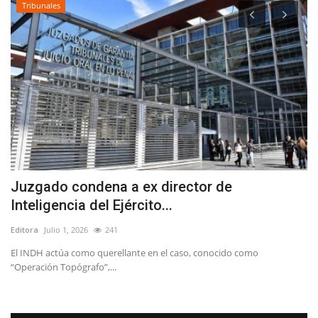
Tribunales
Juzgado condena a ex director de
(
Inteligencia del Ejército...
i
Editora
Julio 1, 2026
241
Ed
El INDH actúa como querellante en el caso, conocido como
Lo
“Operación Topógrafo”,...