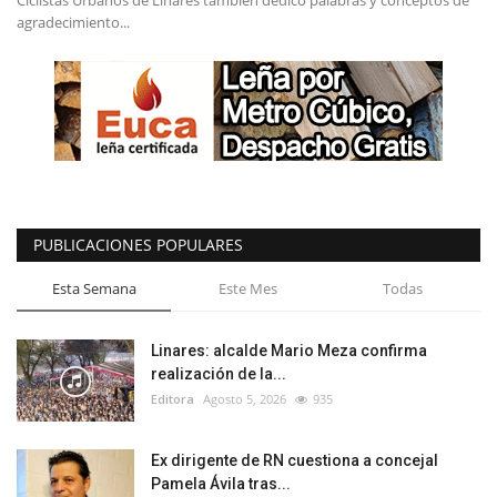
Ciclistas Urbanos de Linares también dedicó palabras y conceptos de
agradecimiento...
PUBLICACIONES POPULARES
Esta Semana
Este Mes
Todas
Linares: alcalde Mario Meza confirma
realización de la...
Editora
Agosto 5, 2026
935
Ex dirigente de RN cuestiona a concejal
Pamela Ávila tras...