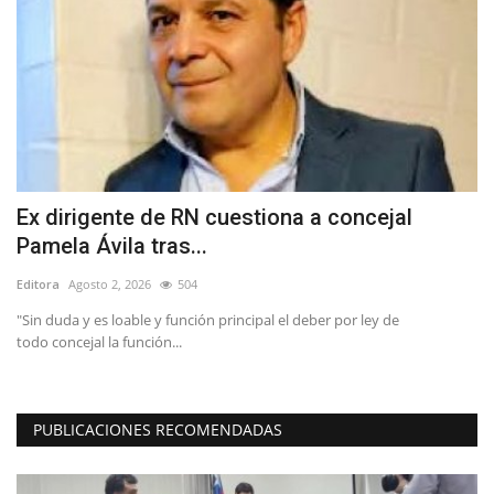
Ex dirigente de RN cuestiona a concejal
F
Pamela Ávila tras...
y
Editora
Agosto 2, 2026
504
Ed
"Sin duda y es loable y función principal el deber por ley de
El
todo concejal la función...
Bas
PUBLICACIONES RECOMENDADAS