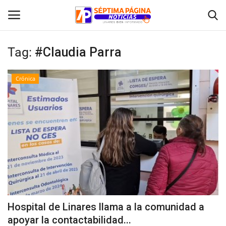
Tag:
#Claudia Parra
Inicio
Crónica
Crónica
Policial
Tribunales
Deporte
Política
Hospital de Linares llama a la comunidad a
apoyar la contactabilidad...
Espectáculos