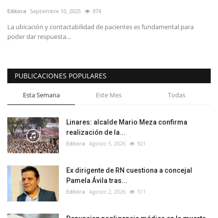
Editora
Septiembre 10, 2025
974
La ubicación y contactabilidad de pacientes es fundamental para
poder dar respuesta...
PUBLICACIONES POPULARES
Esta Semana
Este Mes
Todas
Linares: alcalde Mario Meza confirma
realización de la...
Editora
Agosto 5, 2026
921
Ex dirigente de RN cuestiona a concejal
Pamela Ávila tras...
Editora
Agosto 2, 2026
511