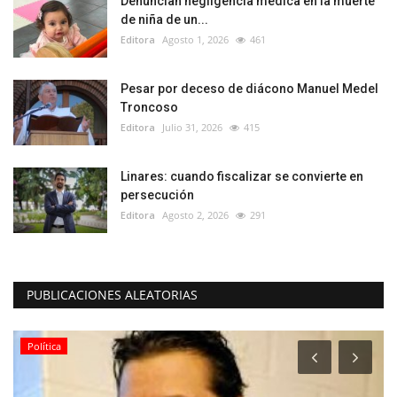
Denuncian negligencia médica en la muerte
de niña de un...
Editora
Agosto 1, 2026
461
Pesar por deceso de diácono Manuel Medel
Troncoso
Editora
Julio 31, 2026
415
Linares: cuando fiscalizar se convierte en
persecución
Editora
Agosto 2, 2026
291
PUBLICACIONES ALEATORIAS
Política