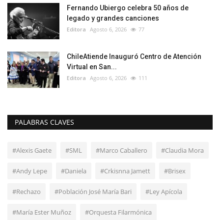
Fernando Ubiergo celebra 50 años de
legado y grandes canciones
Editora
Agosto 6, 2026
77
ChileAtiende Inauguró Centro de Atención
Virtual en San...
Editora
Agosto 6, 2026
111
PALABRAS CLAVES
#Alexis Gaete
#SML
#Marco Caballero
#Claudia Mora
#Andy Lepe
#Daniela
#Crkisnna Jamett
#Brisex
#Rechazo
#Población José María Bari
#Ley Apícola
#María Ester Muñoz
#Orquesta Filarmónica