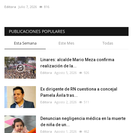
Editora
Julio 7, 2026
816
PUBLICACIONES POPULARES
Esta Semana
Este Mes
Todas
Linares: alcalde Mario Meza confirma
realización de la...
Editora
Agosto 5, 2026
926
Ex dirigente de RN cuestiona a concejal
Pamela Ávila tras...
Editora
Agosto 2, 2026
511
Denuncian negligencia médica en la muerte
de niña de un...
Editora
Agosto 1, 2026
462