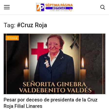
Tag:
#Cruz Roja
Inicio
Crónica
Crónica
Policial
Tribunales
Deporte
Política
Pesar por deceso de presidenta de la Cruz
Roja Filial Linares
Espectáculos