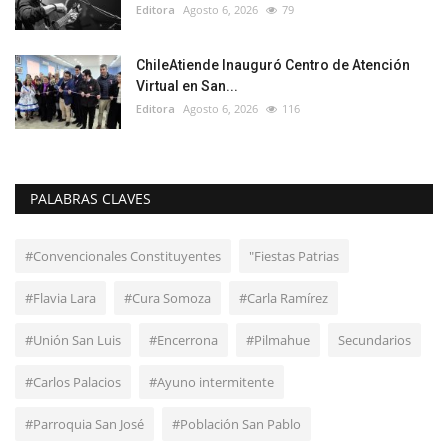
Editora
Agosto 6, 2026
79
ChileAtiende Inauguró Centro de Atención
Virtual en San...
Editora
Agosto 6, 2026
116
PALABRAS CLAVES
#Convencionales Constituyentes
"Fiestas Patrias
#Flavia Lara
#Cura Somoza
#Carla Ramírez
#Unión San Luis
#Encerrona
#Pilmahue
Secundarios
#Carlos Palacios
#Ayuno intermitente
#Parroquia San José
#Población San Pablo