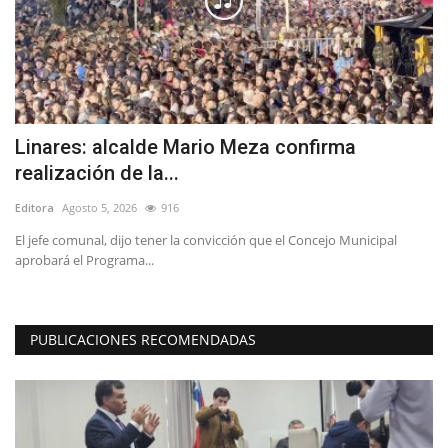
Linares: alcalde Mario Meza confirma
(
realización de la...
h
Editora
Agosto 5, 2026
916
Ed
El jefe comunal, dijo tener la convicción que el Concejo Municipal
“L
aprobará el Programa...
in
PUBLICACIONES RECOMENDADAS