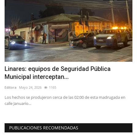
Linares: equipos de Seguridad Pública
C
Municipal interceptan...
V
Editora
Mayo 24, 2026
1165
Ed
Los hechos se produjeron cerca de las 02:00 de esta madrugada en
La
calle Januario...
qu
PUBLICACIONES RECOMENDADAS