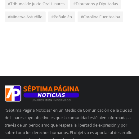
#Tribunal de Juicio Oral Linares
#Diputados y Diputadas
#Minerva Astudillo
#Peñalolén
#Carolina Fuentealba
"Séptima Página Noticias" en un Medio de Comunicación de la ciudad
de Linares cuyo objetivo es que la comunidad esté bien informada, a
través de un periodismo que respeta la libertad de expresión y por
sobre todo los derechos humanos. El objetivo es aportar al desarrollo