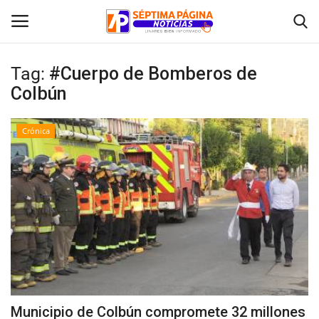
Tag:
#Cuerpo de Bomberos de
Colbún
Inicio
Crónica
Crónica
Policial
Tribunales
Deporte
Política
Municipio de Colbún compromete 32 millones
Espectáculos