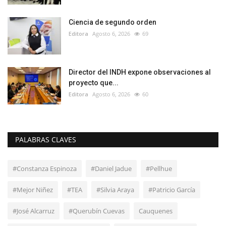
Ciencia de segundo orden
Editora
Agosto 6, 2026
69
Director del INDH expone observaciones al
proyecto que...
Editora
Agosto 6, 2026
60
PALABRAS CLAVES
#Constanza Espinoza
#Daniel Jadue
#Pellhue
#Mejor Niñez
#TEA
#Silvia Araya
#Patricio García
#José Alcarruz
#Querubín Cuevas
Cauquenes