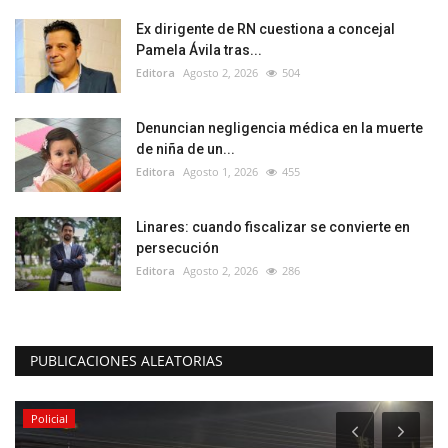
Ex dirigente de RN cuestiona a concejal
Pamela Ávila tras...
Editora
Agosto 2, 2026
504
Denuncian negligencia médica en la muerte
de niña de un...
Editora
Agosto 1, 2026
455
Linares: cuando fiscalizar se convierte en
persecución
Editora
Agosto 2, 2026
286
PUBLICACIONES ALEATORIAS
Policial