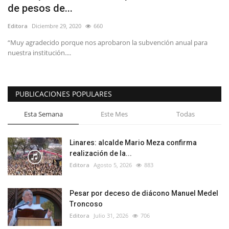
de pesos de...
Editora
Diciembre 29, 2020
660
“Muy agradecido porque nos aprobaron la subvención anual para
nuestra institución....
PUBLICACIONES POPULARES
Esta Semana
Este Mes
Todas
Linares: alcalde Mario Meza confirma
realización de la...
Editora
Agosto 5, 2026
883
Pesar por deceso de diácono Manuel Medel
Troncoso
Editora
Julio 31, 2026
706