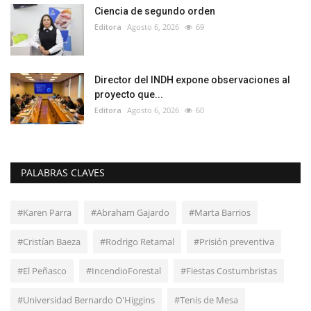
Ciencia de segundo orden
Editora
Agosto 6, 2026
69
Director del INDH expone observaciones al
proyecto que...
Editora
Agosto 6, 2026
60
PALABRAS CLAVES
#Karen Parra
#Abraham Gajardo
#Marta Barrios
#Cristían Baeza
#Rodrigo Retamal
#Prisión preventiva
#El Peñasco
#IncendioForestal
#Fiestas Costumbristas
#Universidad Bernardo O'Higgins
#Tenis de Mesa