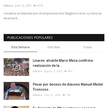
Editora
Julio 12, 2022
6779
Iniciativa es liderada por el empresario Eric Waghorn Arce. La obra se
levantará...
PUBLICACIONES POPULARES
Esta Semana
Este Mes
Todas
Linares: alcalde Mario Meza confirma
realización de la...
Editora
Agosto 5, 2026
883
Pesar por deceso de diácono Manuel Medel
Troncoso
Editora
Julio 31, 2026
706