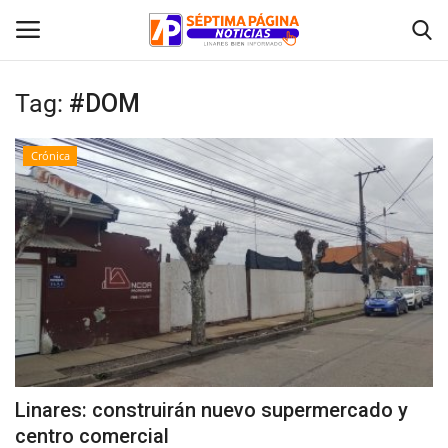
Tag:
#DOM
Inicio
Crónica
Crónica
Policial
Tribunales
Deporte
Política
Linares: construirán nuevo supermercado y
centro comercial
Espectáculos