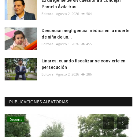
Ex dirigente de RN cuestiona a concejal
Pamela Ávila tras...
Editora
Agosto 2, 2026
504
Denuncian negligencia médica en la muerte
de niña de un...
Editora
Agosto 1, 2026
455
Linares: cuando fiscalizar se convierte en
persecución
Editora
Agosto 2, 2026
286
PUBLICACIONES ALEATORIAS
Deporte