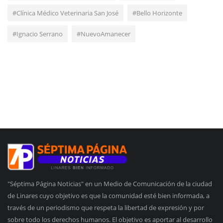
#Clínica Médico Veterinaria San José
#Bello Horizonte
#Ignacio Serrano
#NuevoAmanecer
"Séptima Página Noticias" en un Medio de Comunicación de la ciudad
de Linares cuyo objetivo es que la comunidad esté bien informada, a
través de un periodismo que respeta la libertad de expresión y por
sobre todo los derechos humanos. El objetivo es aportar al desarrollo