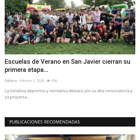
Escuelas de Verano en San Javier cierran su
(
primera etapa...
d
Editora
Febrero 5, 2026
636
Ed
La iniciativa deportiva y recreativa destacó por su alta convocatoria y
En
ya proyecta...
Bi
PUBLICACIONES RECOMENDADAS