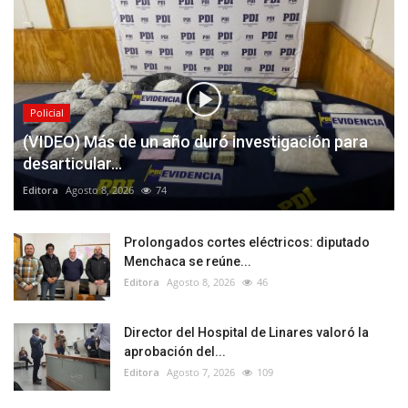
Policial
(VIDEO) Más de un año duró investigación para
desarticular...
Editora
Agosto 8, 2026
74
Prolongados cortes eléctricos: diputado
Menchaca se reúne...
Editora
Agosto 8, 2026
46
Director del Hospital de Linares valoró la
aprobación del...
Editora
Agosto 7, 2026
109