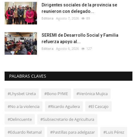
Dirigentes sociales de la provincia se
reunieron con delegado...
Editora
Agosto 7, 2026
89
SEREMI de Desarrollo Social y Familia
refuerza apoyo al...
Editora
Agosto 6, 2026
127
PALABRAS CLAVES
#Lhysbet Ureta
#Bono PYME
#Verónica Mujica
#No a la violencia
#Ricardo Aguilera
#El Cascajo
#Delincuente
#Subsecretario de Agricultura
#Eduardo Retamal
#Pastillas para adelgazar
#Luis Pérez