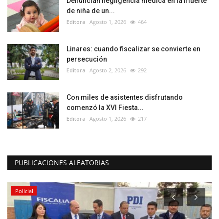
Denuncian negligencia médica en la muerte
de niña de un...
Editora
Agosto 1, 2026
464
Linares: cuando fiscalizar se convierte en
persecución
Editora
Agosto 2, 2026
292
Con miles de asistentes disfrutando
comenzó la XVI Fiesta...
Editora
Agosto 1, 2026
217
PUBLICACIONES ALEATORIAS
Policial