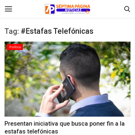
Tag:
#Estafas Telefónicas
Inicio
Política
Crónica
Policial
Tribunales
Deporte
Política
Presentan iniciativa que busca poner fin a la
estafas telefónicas
Espectáculos