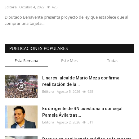
Editora
Octubre 4, 2022
425
Diputado Benavente presenta proyecto de ley que establece que al
comprar una tarjeta...
PUBLICACIONES POPULARES
Esta Semana
Este Mes
Todas
Linares: alcalde Mario Meza confirma
realización de la...
Editora
Agosto 5, 2026
928
Ex dirigente de RN cuestiona a concejal
Pamela Ávila tras...
Editora
Agosto 2, 2026
511