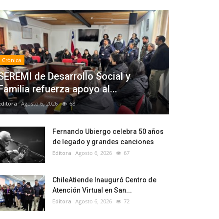
Crónica
SEREMI de Desarrollo Social y
Familia refuerza apoyo al...
Editora
Agosto 6, 2026
68
Fernando Ubiergo celebra 50 años
de legado y grandes canciones
Editora
Agosto 6, 2026
67
ChileAtiende Inauguró Centro de
Atención Virtual en San...
Editora
Agosto 6, 2026
72