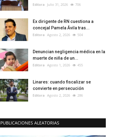
Editora
Julio 31, 2026
706
Ex dirigente de RN cuestiona a
concejal Pamela Ávila tras...
Editora
Agosto 2, 2026
504
Denuncian negligencia médica en la
muerte de niña de un...
Editora
Agosto 1, 2026
455
Linares: cuando fiscalizar se
convierte en persecución
Editora
Agosto 2, 2026
286
PUBLICACIONES ALEATORIAS