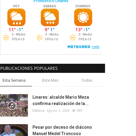
PUBLICACIONES POPULARES
Esta Semana
Este Mes
Todas
Linares: alcalde Mario Meza
confirma realización de la...
Editora
Agosto 5, 2026
885
Pesar por deceso de diácono
Manuel Medel Troncoso