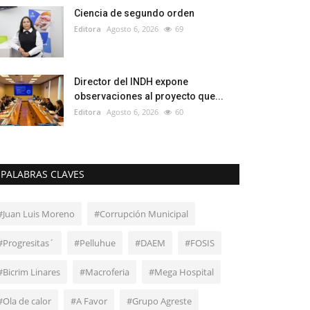
Ciencia de segundo orden
Editora
Agosto 6, 2026
69
Director del INDH expone
observaciones al proyecto que...
Editora
Agosto 6, 2026
60
PALABRAS CLAVES
#Juan Luis Moreno
#Corrupción Municipal
#Progresitas´
#Pelluhue
#DAEM
#FOSIS
#Bicrim Linares
#Macroferia
#Mega Hospital
#Ola de calor
#A Favor
#Grupo Agreste