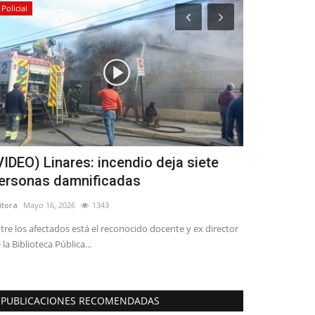
Policial
Deporte
VIDEO) Linares: incendio deja siete
“Cazatalent
ersonas damnificadas
para observ
itora
Mayo 16, 2026
1343
Editora
Marzo 6, 2
tre los afectados está el reconocido docente y ex director
Bartek Oledzki, f
 la Biblioteca Pública...
Santiago, por el c
PUBLICACIONES RECOMENDADAS