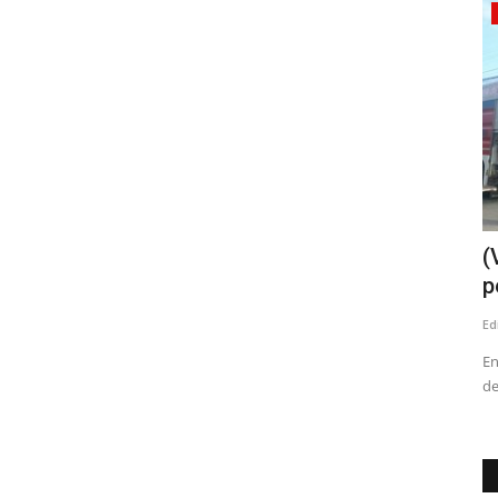
Tribunales
nfirma
(VIDEO) Prisión preventiva para dos
(
imputados por crimen...
p
Editora
Mayo 18, 2026
530
Ed
Concejo
Los hechos ocurrieron en abril del año pasado en la vía
En
pública
de