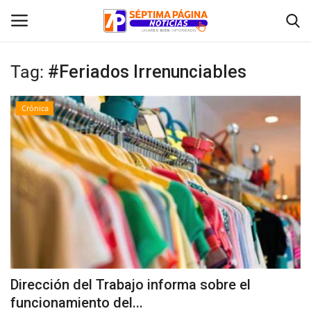
Tag:
#Feriados Irrenunciables
Inicio
Crónica
Crónica
Policial
Tribunales
Deporte
Política
Dirección del Trabajo informa sobre el
funcionamiento del...
Espectáculos