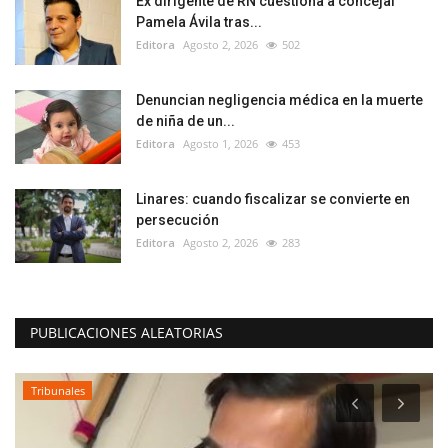
Ex dirigente de RN cuestiona a concejal
Pamela Ávila tras...
Editora
Agosto 2, 2026
502
Denuncian negligencia médica en la muerte
de niña de un...
Editora
Agosto 1, 2026
453
Linares: cuando fiscalizar se convierte en
persecución
Editora
Agosto 2, 2026
283
PUBLICACIONES ALEATORIAS
Tribunales