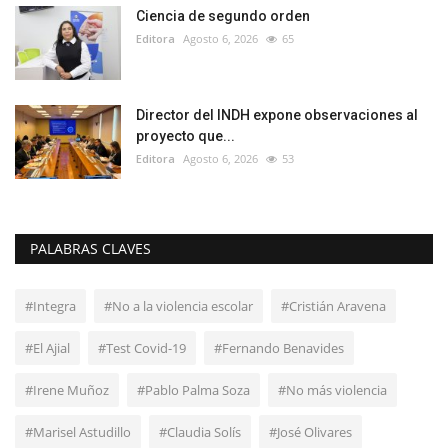
Ciencia de segundo orden
Editora
Agosto 6, 2026
65
Director del INDH expone observaciones al
proyecto que...
Editora
Agosto 6, 2026
53
PALABRAS CLAVES
#Integra
#No a la violencia escolar
#Cristián Aravena
#El Ajial
#Test Covid-19
#Fernando Benavides
#Irene Muñoz
#Pablo Palma Soza
#No más violencia
#Marisel Astudillo
#Claudia Solís
#José Olivares