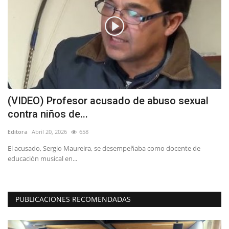
(VIDEO) Profesor acusado de abuso sexual
M
contra niños de...
v
Editora
Abril 20, 2026
658
Ed
io
El acusado, Sergio Maureira, se desempeñaba como docente de
La
educación musical en...
in
PUBLICACIONES RECOMENDADAS