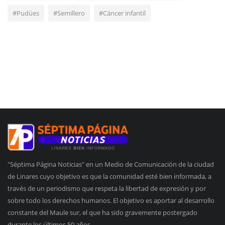
#Pudúes
#Semillero
#Cáncer infantil
"Séptima Página Noticias" en un Medio de Comunicación de la ciudad
de Linares cuyo objetivo es que la comunidad esté bien informada, a
través de un periodismo que respeta la libertad de expresión y por
sobre todo los derechos humanos. El objetivo es aportar al desarrollo
constante del Maule sur, el que ha sido gravemente postergado
durante los últimos 50 años.