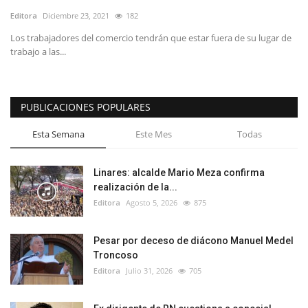
Editora
Diciembre 23, 2021
182
Los trabajadores del comercio tendrán que estar fuera de su lugar de
trabajo a las...
PUBLICACIONES POPULARES
Esta Semana
Este Mes
Todas
Linares: alcalde Mario Meza confirma
realización de la...
Editora
Agosto 5, 2026
875
Pesar por deceso de diácono Manuel Medel
Troncoso
Editora
Julio 31, 2026
705