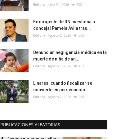
Editora
Julio 31, 2026
708
Ex dirigente de RN cuestiona a
concejal Pamela Ávila tras...
Editora
Agosto 2, 2026
505
Denuncian negligencia médica en la
muerte de niña de un...
Editora
Agosto 1, 2026
457
Linares: cuando fiscalizar se
convierte en persecución
Editora
Agosto 2, 2026
288
PUBLICACIONES ALEATORIAS