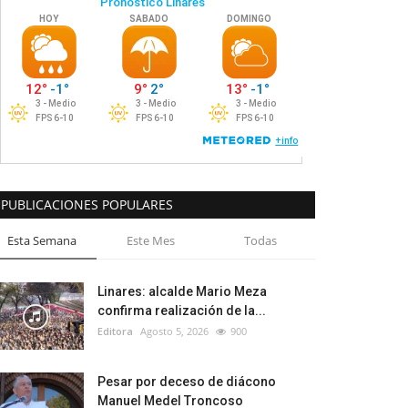
PUBLICACIONES POPULARES
Esta Semana
Este Mes
Todas
Linares: alcalde Mario Meza
confirma realización de la...
Editora
Agosto 5, 2026
900
Pesar por deceso de diácono
Manuel Medel Troncoso