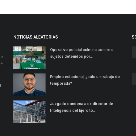
NOTICIAS ALEATORIAS
S
Operativo policial culmina con tres
de
sujetos detenidos por...
té
Empleo estacional, ¿sólo un trabajo de
temporada?
l
Juzgado condena a ex director de
Inteligencia del Ejército...