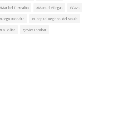
#Maribel Torrealba
#Manuel Villegas
#Gaza
#Diego Basoalto
#Hospital Regional del Maule
#La Ballica
#Javier Escobar