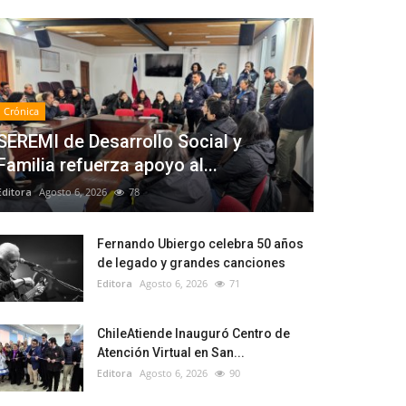
Crónica
SEREMI de Desarrollo Social y
Familia refuerza apoyo al...
Editora
Agosto 6, 2026
78
Fernando Ubiergo celebra 50 años
de legado y grandes canciones
Editora
Agosto 6, 2026
71
ChileAtiende Inauguró Centro de
Atención Virtual en San...
Editora
Agosto 6, 2026
90