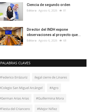
Ciencia de segundo orden
Editora
Agosto 6, 2026
81
Director del INDH expone
observaciones al proyecto que...
Editora
Agosto 6, 2026
68
PALABRAS CLAVES
#Federico Errázuriz
ilegal cierre de Linares
#Colegio San Miguel Arcángel
#Agro
#German Arias Arias
#Guillermina Mora
#Fiesta del Criancero
#Mejor Niñez