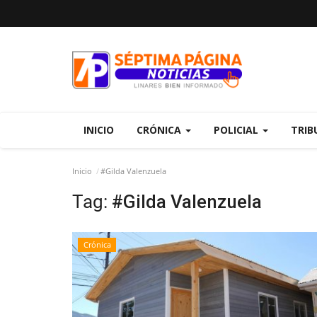
INICIO
CRÓNICA
POLICIAL
TRIB
Inicio
#Gilda Valenzuela
Tag:
#Gilda Valenzuela
Crónica