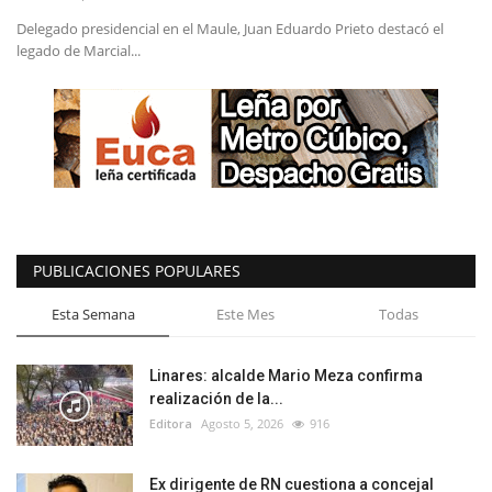
Delegado presidencial en el Maule, Juan Eduardo Prieto destacó el
legado de Marcial...
PUBLICACIONES POPULARES
Esta Semana
Este Mes
Todas
Linares: alcalde Mario Meza confirma
realización de la...
Editora
Agosto 5, 2026
916
Ex dirigente de RN cuestiona a concejal