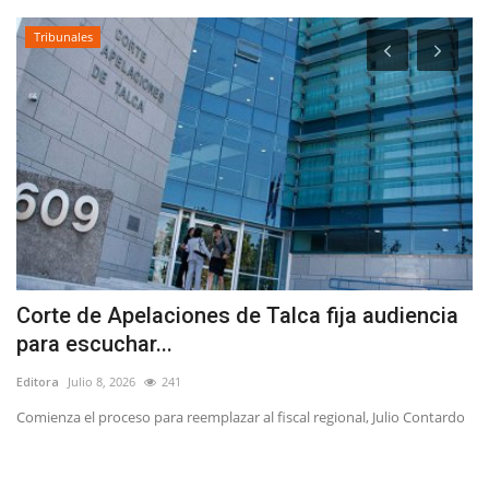
Tribunales
Corte de Apelaciones de Talca fija audiencia
B
para escuchar...
T
Editora
Julio 8, 2026
241
Ed
Comienza el proceso para reemplazar al fiscal regional, Julio Contardo
Sa
sá