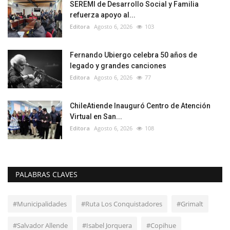
SEREMI de Desarrollo Social y Familia
refuerza apoyo al...
Editora
Agosto 6, 2026
103
Fernando Ubiergo celebra 50 años de
legado y grandes canciones
Editora
Agosto 6, 2026
77
ChileAtiende Inauguró Centro de Atención
Virtual en San...
Editora
Agosto 6, 2026
108
PALABRAS CLAVES
#Municipalidades
#Ruta Los Conquistadores
#Grimalt
#Salvador Allende
#Isabel Jorquera
#Copihue