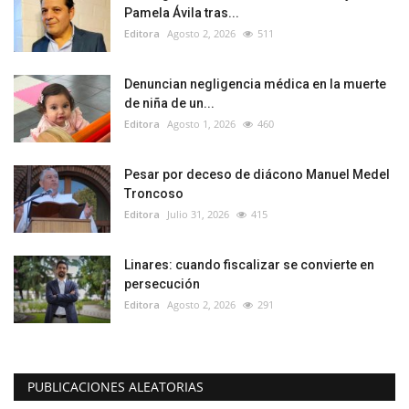
Pamela Ávila tras...
Editora
Agosto 2, 2026
511
Denuncian negligencia médica en la muerte
de niña de un...
Editora
Agosto 1, 2026
460
Pesar por deceso de diácono Manuel Medel
Troncoso
Editora
Julio 31, 2026
415
Linares: cuando fiscalizar se convierte en
persecución
Editora
Agosto 2, 2026
291
PUBLICACIONES ALEATORIAS