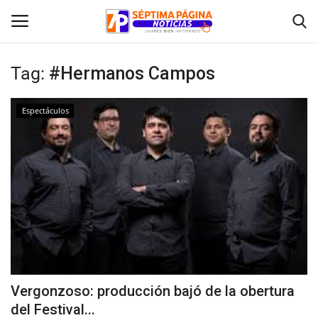
Tag:
#Hermanos Campos
Inicio
Espectáculos
Crónica
Policial
Tribunales
Deporte
Política
Vergonzoso: producción bajó de la obertura
del Festival...
Espectáculos