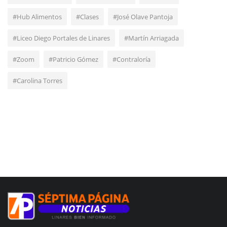
#Hub Alimentos
#Clases
#José Olave Pantoja
#Liceo Diego Portales de Linares
#Martín Arriagada
#Zoom
#Patricio Gómez
#Contraloría
#Carolina Torres