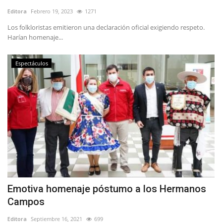
Editora
Febrero 19, 2023
1271
Los folkloristas emitieron una declaración oficial exigiendo respeto.
Harían homenaje...
Espectáculos
Emotiva homenaje póstumo a los Hermanos
Campos
Editora
Septiembre 16, 2021
699