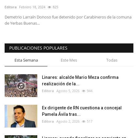
Editora
Febrero 18, 2024
825
Demetrio Larraín Donoso fue detenido por Carabineros de la comuna
de Yerbas Buenas...
PUBLICACIONES POPULARES
Esta Semana
Este Mes
Todas
Linares: alcalde Mario Meza confirma
realización de la...
Editora
Agosto 5, 2026
944
Ex dirigente de RN cuestiona a concejal
Pamela Ávila tras...
Editora
Agosto 2, 2026
517