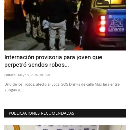
Internación provisoria para joven que
C
perpetró sendos robos...
V
Editora
Mayo 9, 2026
548
Ed
Uno de los ilícitos, afectó al Local SOS Drinks de calle Max Jara entre
La
Yungay y...
qu
PUBLICACIONES RECOMENDADAS