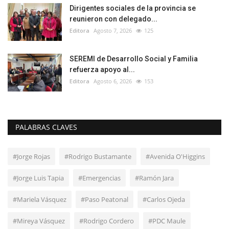
Dirigentes sociales de la provincia se
reunieron con delegado...
Editora
Agosto 7, 2026
125
SEREMI de Desarrollo Social y Familia
refuerza apoyo al...
Editora
Agosto 6, 2026
153
PALABRAS CLAVES
#Jorge Rojas
#Rodrigo Bustamante
#Avenida O'Higgins
#Jorge Luis Tapia
#Emergencias
#Ramón Jara
#Mariela Vásquez
#Paso Peatonal
#Carlos Ojeda
#Mireya Vásquez
#Rodrigo Cordero
#PDC Maule