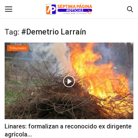
Tag:
#Demetrio Larraín
Inicio
Tribunales
Crónica
Policial
Tribunales
Deporte
Política
Linares: formalizan a reconocido ex dirigente
agrícola...
Espectáculos