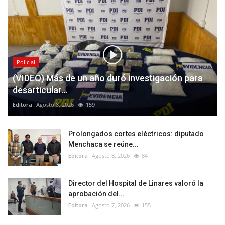
Policial
(VIDEO) Más de un año duró investigación para
desarticular...
Editora
Agosto 8, 2026
159
Prolongados cortes eléctricos: diputado
Menchaca se reúne...
Editora
Agosto 8, 2026
84
Director del Hospital de Linares valoró la
aprobación del...
Editora
Agosto 7, 2026
155