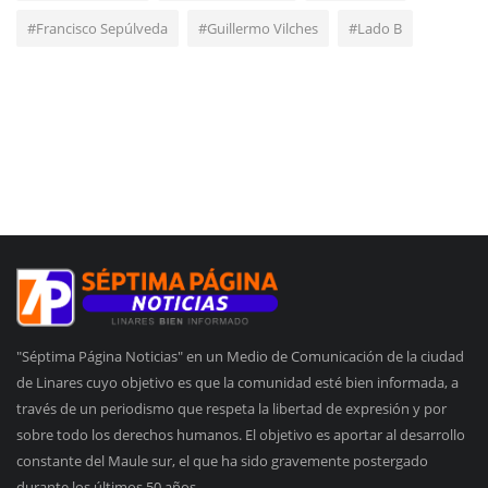
#Francisco Sepúlveda
#Guillermo Vilches
#Lado B
"Séptima Página Noticias" en un Medio de Comunicación de la ciudad
de Linares cuyo objetivo es que la comunidad esté bien informada, a
través de un periodismo que respeta la libertad de expresión y por
sobre todo los derechos humanos. El objetivo es aportar al desarrollo
constante del Maule sur, el que ha sido gravemente postergado
durante los últimos 50 años.