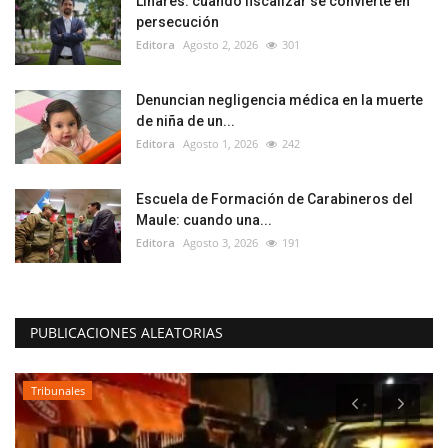
Linares: cuando fiscalizar se convierte en
persecución
Editora
Agosto 2, 2026
301
Denuncian negligencia médica en la muerte
de niña de un...
Editora
Agosto 1, 2026
242
Escuela de Formación de Carabineros del
Maule: cuando una...
Editora
Agosto 3, 2026
191
PUBLICACIONES ALEATORIAS
Tribunales