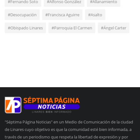
#Fernando Soto
#Alfonso González
#Allanamiento
#Desocupación
#Francisca Aguirre
#Asalto
#Obispado Linares
#Parroquia El Carmen
#Ángel Carter
"Séptima Página Noticias" en un Medio de Comunicación de la ciudad
de Linares cuyo objetivo es que la comunidad esté bien informada, a
través de un periodismo que respeta la libertad de expresión y por