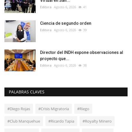
Virtual en San...
Editora
Agosto 6, 2026
41
Ciencia de segundo orden
Editora
Agosto 6, 2026
39
Director del INDH expone observaciones al
proyecto que...
Editora
Agosto 6, 2026
38
PALABRAS CLAVES
#Diego Rojas
#Crisis Migratoria
#Riego
#Club Manquehue
#Ricardo Tapia
#Royalty Minero