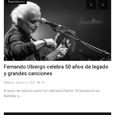
Espectáculos
Fernando Ubiergo celebra 50 años de legado
T
y grandes canciones
r
Editora
Agosto 6, 2026
35
Ed
El autor de clásicos como ‘Un café para Platón’, ‘El tiempo en las
La
Bastillas’ y...
dé