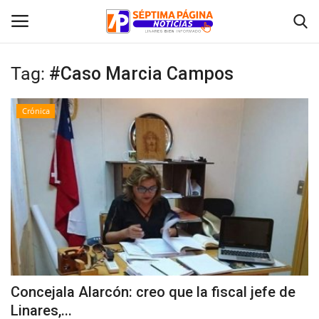
Tag:
#Caso Marcia Campos
Inicio
Crónica
Crónica
Policial
Tribunales
Deporte
Política
Concejala Alarcón: creo que la fiscal jefe de
Linares,...
Espectáculos