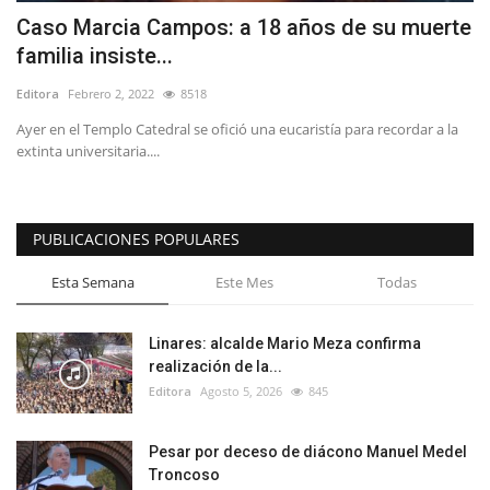
Caso Marcia Campos: a 18 años de su muerte
familia insiste...
Editora
Febrero 2, 2022
8518
Ayer en el Templo Catedral se ofició una eucaristía para recordar a la
extinta universitaria....
PUBLICACIONES POPULARES
Esta Semana
Este Mes
Todas
Linares: alcalde Mario Meza confirma
realización de la...
Editora
Agosto 5, 2026
845
Pesar por deceso de diácono Manuel Medel
Troncoso