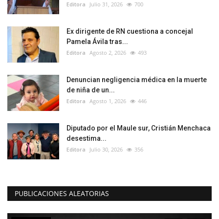
Editora
Julio 31, 2026
700
Ex dirigente de RN cuestiona a concejal
Pamela Ávila tras...
Editora
Agosto 2, 2026
493
Denuncian negligencia médica en la muerte
de niña de un...
Editora
Agosto 1, 2026
446
Diputado por el Maule sur, Cristián Menchaca
desestima...
Editora
Julio 30, 2026
356
PUBLICACIONES ALEATORIAS