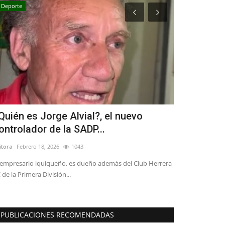
Deporte
Policial
Quién es Jorge Alvial?, el nuevo
(VIDEO) Re
ontrolador de la SADP...
habría prov
itora
Febrero 18, 2026
1043
Editora
Julio 9, 20
 empresario iquiqueño, es dueño además del Club Herrera
El inmueble estab
 de la Primera División...
trasladaron volun
PUBLICACIONES RECOMENDADAS