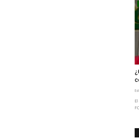
Espectáculos
abuso
Banda linarense Los Remembers
¿
regresa de Brasil tras impulsar...
c
Editora
Julio 30, 2026
144
Ed
como docente
La agrupación compartió durante una semana con músicos,
El
estudiantes y autoridades...
FC