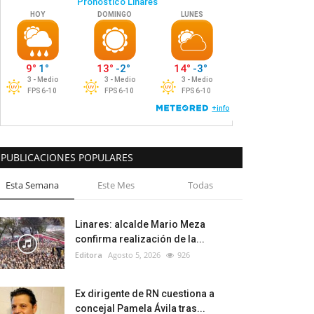
PUBLICACIONES POPULARES
Esta Semana
Este Mes
Todas
Linares: alcalde Mario Meza
confirma realización de la...
Editora
Agosto 5, 2026
926
Ex dirigente de RN cuestiona a
concejal Pamela Ávila tras...