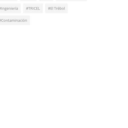
#Ingeniería
#TRICEL
#El Trébol
#Contaminación