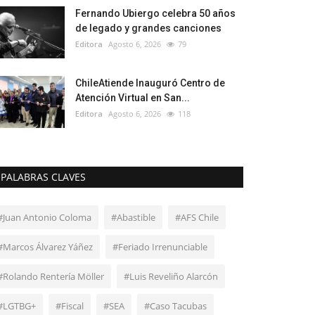
Fernando Ubiergo celebra 50 años
de legado y grandes canciones
Editora
Agosto 6, 2026
79
ChileAtiende Inauguró Centro de
Atención Virtual en San...
Editora
Agosto 6, 2026
118
PALABRAS CLAVES
#Juan Antonio Coloma
#Abastible
#AFS Chile
#Marcos Álvarez Yáñez
#Feriado Irrenunciable
#Rolando Rentería Möller
#Luis Reveliño Alarcón
#LGTBG+
#Fiscal
#SEA
#Caso Tacubas