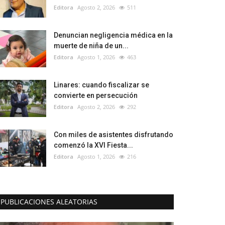
Editora
Agosto 2, 2026
511
Denuncian negligencia médica en la
muerte de niña de un...
Editora
Agosto 1, 2026
463
Linares: cuando fiscalizar se
convierte en persecución
Editora
Agosto 2, 2026
292
Con miles de asistentes disfrutando
comenzó la XVI Fiesta...
Editora
Agosto 1, 2026
216
PUBLICACIONES ALEATORIAS