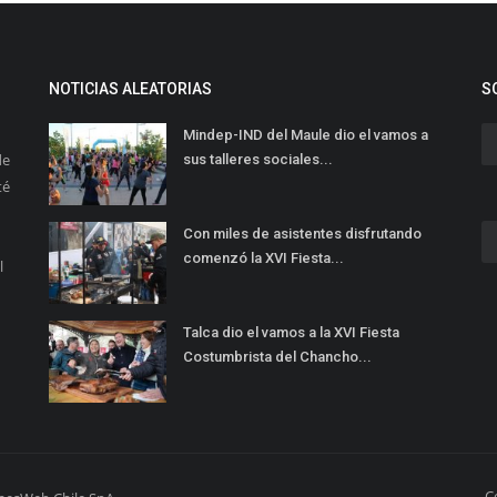
NOTICIAS ALEATORIAS
S
Mindep-IND del Maule dio el vamos a
de
sus talleres sociales...
té
Con miles de asistentes disfrutando
comenzó la XVI Fiesta...
l
Talca dio el vamos a la XVI Fiesta
Costumbrista del Chancho...
C