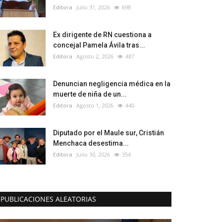
Editora
Julio 31, 2026
698
Ex dirigente de RN cuestiona a
concejal Pamela Ávila tras...
Editora
Agosto 2, 2026
487
Denuncian negligencia médica en la
muerte de niña de un...
Editora
Agosto 1, 2026
440
Diputado por el Maule sur, Cristián
Menchaca desestima...
Editora
Julio 30, 2026
354
PUBLICACIONES ALEATORIAS