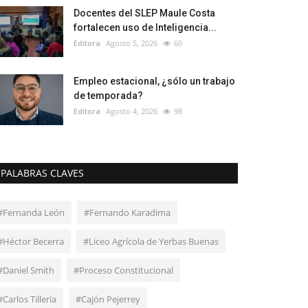
Docentes del SLEP Maule Costa
fortalecen uso de Inteligencia...
Editora
Agosto 5, 2026
60
Empleo estacional, ¿sólo un trabajo
de temporada?
Editora
Agosto 4, 2026
98
PALABRAS CLAVES
#Fernanda León
#Fernando Karadima
#Héctor Becerra
#Liceo Agrícola de Yerbas Buenas
#Daniel Smith
#Proceso Constitucional
#Carlos Tillería
#Cajón Pejerrey