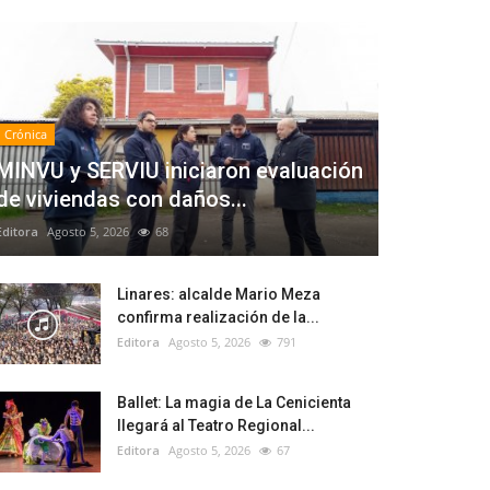
Crónica
MINVU y SERVIU iniciaron evaluación
de viviendas con daños...
Editora
Agosto 5, 2026
68
Linares: alcalde Mario Meza
confirma realización de la...
Editora
Agosto 5, 2026
791
Ballet: La magia de La Cenicienta
llegará al Teatro Regional...
Editora
Agosto 5, 2026
67