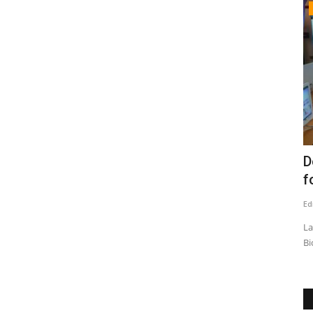
Política
rcelo
Recursos Pro-Retención: las
D
responsabilidades políticas...
f
Editora
Junio 29, 2026
250
Ed
 injurias y
"El alcalde Mario Meza tiene el deber de entregar
La
explicaciones claras y asumir...
Bi