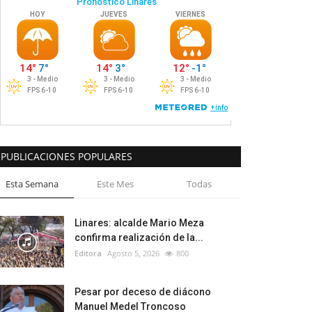
PUBLICACIONES POPULARES
Esta Semana
Este Mes
Todas
Linares: alcalde Mario Meza
confirma realización de la...
Editora
Agosto 5, 2026
800
Pesar por deceso de diácono
Manuel Medel Troncoso