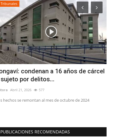
Tribunales
Deporte
ongaví: condenan a 16 años de cárcel
Jugadores 
 sujeto por delitos...
a microciclo
itora
Abril 21, 2026
577
Editora
Mayo 1, 2
s hechos se remontan al mes de octubre de 2024
Se trata de: Cris
16) y Thomas Ret
PUBLICACIONES RECOMENDADAS