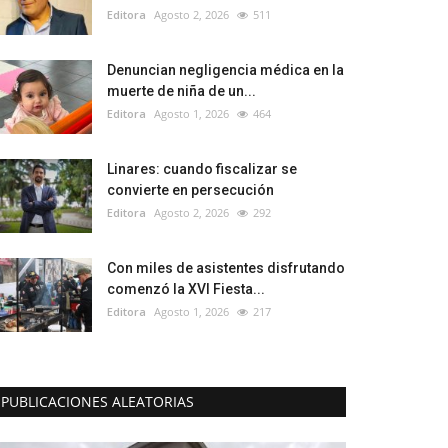
Editora
Agosto 2, 2026
511
Denuncian negligencia médica en la
muerte de niña de un...
Editora
Agosto 1, 2026
464
Linares: cuando fiscalizar se
convierte en persecución
Editora
Agosto 2, 2026
292
Con miles de asistentes disfrutando
comenzó la XVI Fiesta...
Editora
Agosto 1, 2026
217
PUBLICACIONES ALEATORIAS