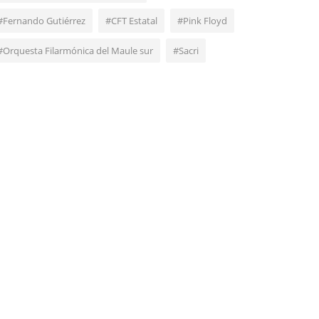
#Fernando Gutiérrez
#CFT Estatal
#Pink Floyd
#Orquesta Filarmónica del Maule sur
#Sacri