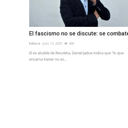
El fascismo no se discute: se combat
Editora
Julio 13, 2025
468
El ex alcalde de Recoleta, Daniel Jadue indica que "lo que
encarna Kaiser no es...