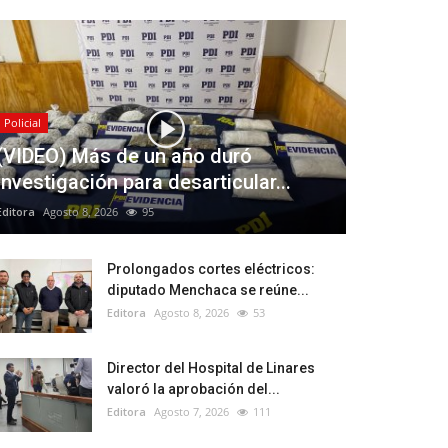
Policial
(VIDEO) Más de un año duró
investigación para desarticular...
Editora
Agosto 8, 2026
95
Prolongados cortes eléctricos:
diputado Menchaca se reúne...
Editora
Agosto 8, 2026
53
Director del Hospital de Linares
valoró la aprobación del...
Editora
Agosto 7, 2026
111