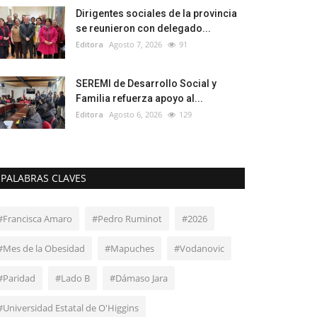
Dirigentes sociales de la provincia
se reunieron con delegado...
Editora
Agosto 7, 2026
91
SEREMI de Desarrollo Social y
Familia refuerza apoyo al...
Editora
Agosto 6, 2026
129
PALABRAS CLAVES
#Francisca Amaro
#Pedro Ruminot
#2026
#Mes de la Obesidad
#Mapuches
#Vodanovic
#Paridad
#Lado B
#Dámaso Jara
#Universidad Estatal de O'Higgins