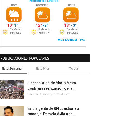
PUBLICACIONES POPULARES
Esta Semana
Este Mes
Todas
Linares: alcalde Mario Meza
confirma realización de la...
Editora
Agosto 5, 2026
928
Ex dirigente de RN cuestiona a
concejal Pamela Ávila tras...