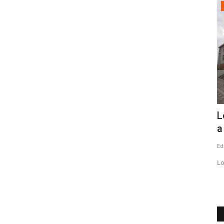
Policial
sta
(AUDIO) Persona mayor se mantiene en
L
estado grave a raíz...
a
Editora
Mayo 28, 2026
1240
Ed
itantes para
Ayer, a eso de las 18:00 horas, los equipos de emergencia
Lo
debieron atender dos siniestros...