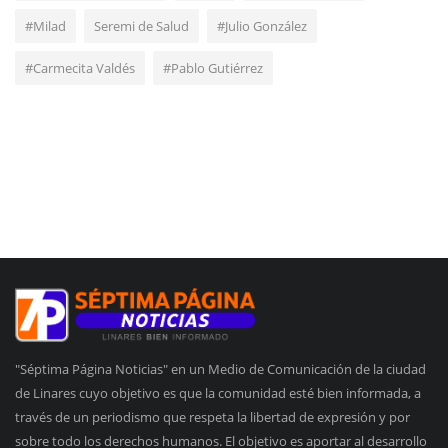
#Milad
Seremi de Salud
#Julio González
#Carmecita Valdés
#Pablo Gutiérrez
"Séptima Página Noticias" en un Medio de Comunicación de la ciudad
de Linares cuyo objetivo es que la comunidad esté bien informada, a
través de un periodismo que respeta la libertad de expresión y por
sobre todo los derechos humanos. El objetivo es aportar al desarrollo