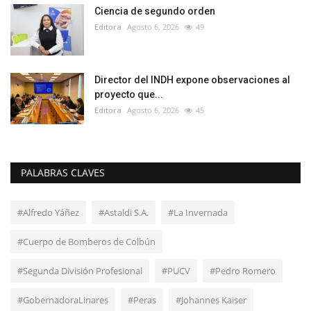
Ciencia de segundo orden
Editora
Agosto 6, 2026
49
Director del INDH expone observaciones al
proyecto que...
Editora
Agosto 6, 2026
45
PALABRAS CLAVES
#Alfredo Yáñez
#Astaldi S.A.
#La Invernada
#Cuerpo de Bomberos de Colbún
#Segunda División Profesional
#PUCV
#Pedro Romero
#GobernadoraLinares
#Peras
#Johannes Kaiser