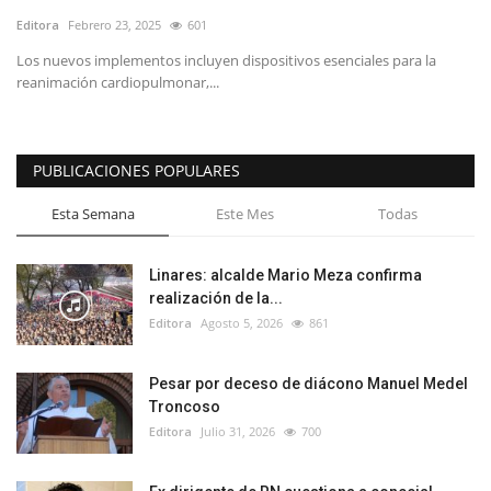
Editora
Febrero 23, 2025
601
Los nuevos implementos incluyen dispositivos esenciales para la
reanimación cardiopulmonar,...
PUBLICACIONES POPULARES
Esta Semana
Este Mes
Todas
Linares: alcalde Mario Meza confirma
realización de la...
Editora
Agosto 5, 2026
861
Pesar por deceso de diácono Manuel Medel
Troncoso
Editora
Julio 31, 2026
700