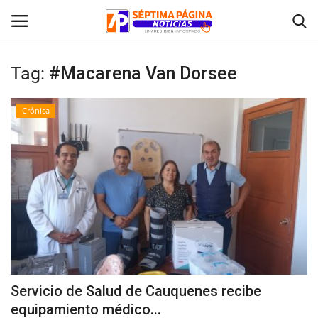
Tag:
#Macarena Van Dorsee
Inicio
Crónica
Crónica
Policial
Tribunales
Deporte
Política
Servicio de Salud de Cauquenes recibe
equipamiento médico...
Espectáculos