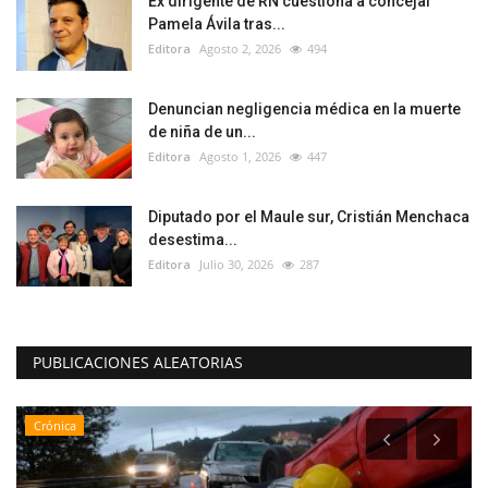
Ex dirigente de RN cuestiona a concejal
Pamela Ávila tras...
Editora
Agosto 2, 2026
494
Denuncian negligencia médica en la muerte
de niña de un...
Editora
Agosto 1, 2026
447
Diputado por el Maule sur, Cristián Menchaca
desestima...
Editora
Julio 30, 2026
287
PUBLICACIONES ALEATORIAS
Crónica