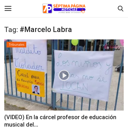
Tag:
#Marcelo Labra
Inicio
Tribunales
Crónica
Policial
Tribunales
Deporte
Política
(VIDEO) En la cárcel profesor de educación
musical del...
Espectáculos