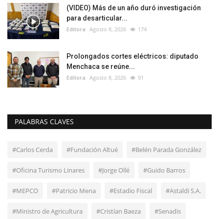
(VIDEO) Más de un año duró investigación
para desarticular...
Editora
Agosto 8, 2026
174
Prolongados cortes eléctricos: diputado
Menchaca se reúne...
Editora
Agosto 8, 2026
91
PALABRAS CLAVES
#Carlos Cerda
#Fundación Altué
#Belén Parada González
#Oficina Turismo Linares
#Jorge Ollé
#Guido Barros
#MEPCO
#Patricio Mena
#Estadio Fiscal
#Astaldi S.A.
#Ministro de Agricultura
#Cristían Baeza
#Senadis