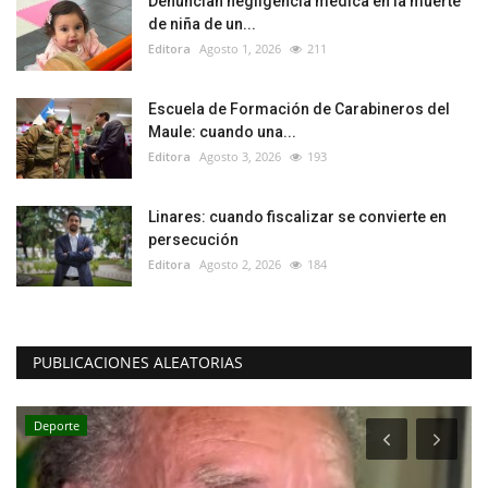
Denuncian negligencia médica en la muerte
de niña de un...
Editora
Agosto 1, 2026
211
Escuela de Formación de Carabineros del
Maule: cuando una...
Editora
Agosto 3, 2026
193
Linares: cuando fiscalizar se convierte en
persecución
Editora
Agosto 2, 2026
184
PUBLICACIONES ALEATORIAS
Deporte