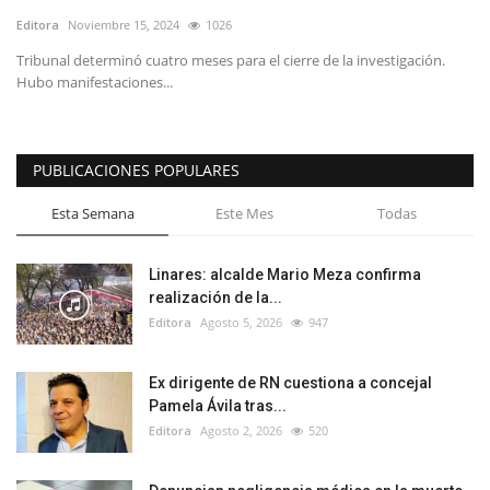
Editora
Noviembre 15, 2024
1026
Tribunal determinó cuatro meses para el cierre de la investigación.
Hubo manifestaciones...
PUBLICACIONES POPULARES
Esta Semana
Este Mes
Todas
Linares: alcalde Mario Meza confirma
realización de la...
Editora
Agosto 5, 2026
947
Ex dirigente de RN cuestiona a concejal
Pamela Ávila tras...
Editora
Agosto 2, 2026
520