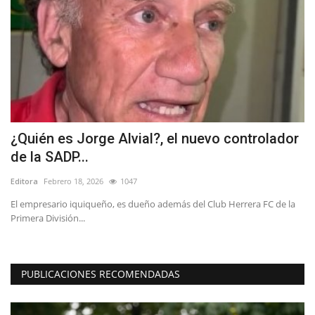
¿Quién es Jorge Alvial?, el nuevo controlador
(
de la SADP...
c
Editora
Febrero 18, 2026
1047
Ed
El empresario iquiqueño, es dueño además del Club Herrera FC de la
El
Primera División...
ed
PUBLICACIONES RECOMENDADAS