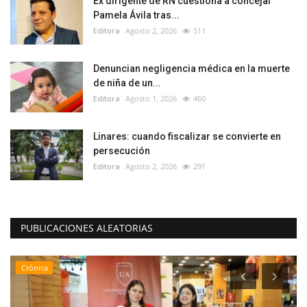
Ex dirigente de RN cuestiona a concejal
Pamela Ávila tras...
Editora
Agosto 2, 2026
511
Denuncian negligencia médica en la muerte
de niña de un...
Editora
Agosto 1, 2026
460
Linares: cuando fiscalizar se convierte en
persecución
Editora
Agosto 2, 2026
291
PUBLICACIONES ALEATORIAS
Crónica