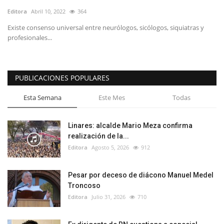
Editora
Abril 10, 2022
364
Existe consenso universal entre neurólogos, sicólogos, siquiatras y
profesionales...
PUBLICACIONES POPULARES
Esta Semana
Este Mes
Todas
Linares: alcalde Mario Meza confirma
realización de la...
Editora
Agosto 5, 2026
912
Pesar por deceso de diácono Manuel Medel
Troncoso
Editora
Julio 31, 2026
710