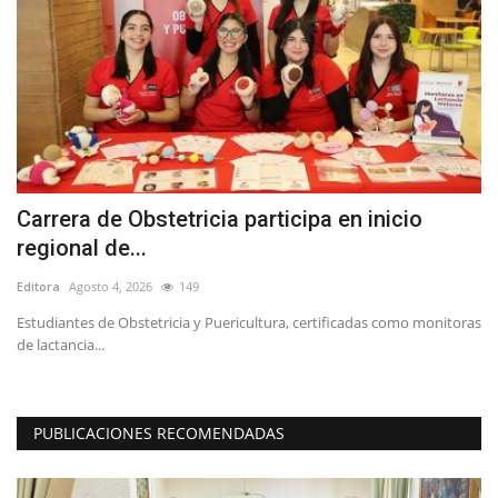
Carrera de Obstetricia participa en inicio
M
regional de...
t
Editora
Agosto 4, 2026
149
Ed
Estudiantes de Obstetricia y Puericultura, certificadas como monitoras
La
de lactancia...
ta
PUBLICACIONES RECOMENDADAS