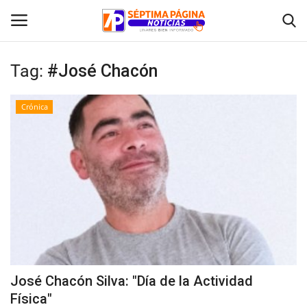
Tag:
#José Chacón
Inicio
Crónica
Crónica
Policial
Tribunales
Deporte
Política
José Chacón Silva: "Día de la Actividad
Física"
Espectáculos