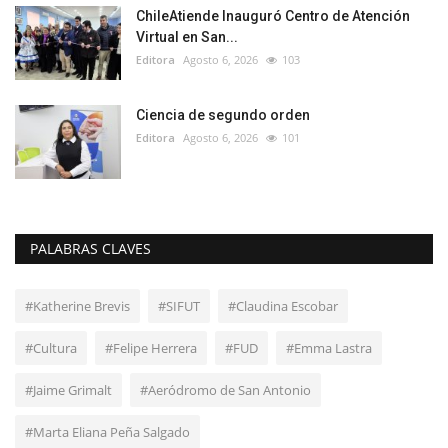
ChileAtiende Inauguró Centro de Atención
Virtual en San...
Editora
Agosto 6, 2026
103
Ciencia de segundo orden
Editora
Agosto 6, 2026
101
PALABRAS CLAVES
#Katherine Brevis
#SIFUT
#Claudina Escobar
#Cultura
#Felipe Herrera
#FUD
#Emma Lastra
#Jaime Grimalt
#Aeródromo de San Antonio
#Marta Eliana Peña Salgado