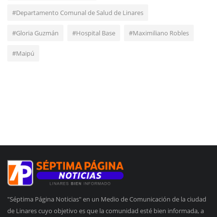
#Departamento Comunal de Salud de Linares
#Gloria Guzmán
#Hospital Base
#Maximiliano Robles
#Maipú
"Séptima Página Noticias" en un Medio de Comunicación de la ciudad
de Linares cuyo objetivo es que la comunidad esté bien informada, a