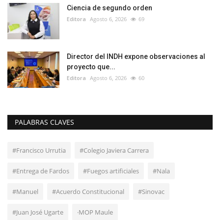
Ciencia de segundo orden
Editora
Agosto 6, 2026
69
Director del INDH expone observaciones al
proyecto que...
Editora
Agosto 6, 2026
60
PALABRAS CLAVES
#Francisco Urrutia
#Colegio Javiera Carrera
#Entrega de Fardos
#Fuegos artificiales
#Nala
#Manuel
#Acuerdo Constitucional
#Sinovac
#Juan José Ugarte
·MOP Maule