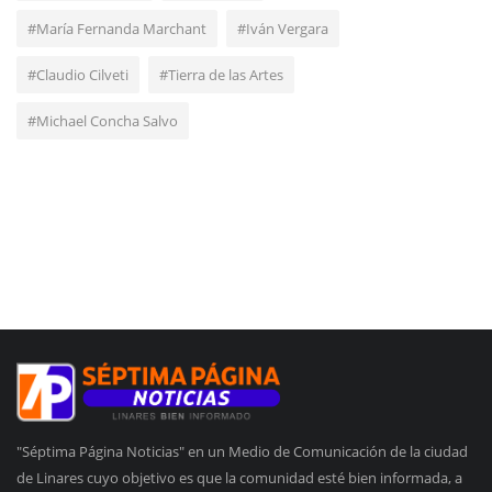
#María Fernanda Marchant
#Iván Vergara
#Claudio Cilveti
#Tierra de las Artes
#Michael Concha Salvo
"Séptima Página Noticias" en un Medio de Comunicación de la ciudad
de Linares cuyo objetivo es que la comunidad esté bien informada, a