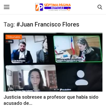
Tag:
#Juan Francisco Flores
Inicio
Tribunales
Crónica
Policial
Tribunales
Deporte
Política
Justicia sobresee a profesor que había sido
acusado de...
Espectáculos