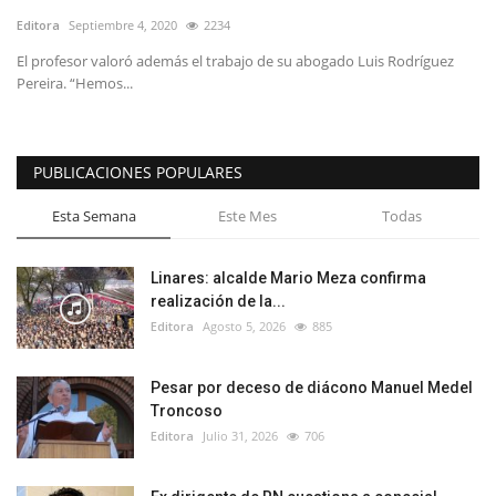
Editora
Septiembre 4, 2020
2234
El profesor valoró además el trabajo de su abogado Luis Rodríguez
Pereira. “Hemos...
PUBLICACIONES POPULARES
Esta Semana
Este Mes
Todas
Linares: alcalde Mario Meza confirma
realización de la...
Editora
Agosto 5, 2026
885
Pesar por deceso de diácono Manuel Medel
Troncoso
Editora
Julio 31, 2026
706