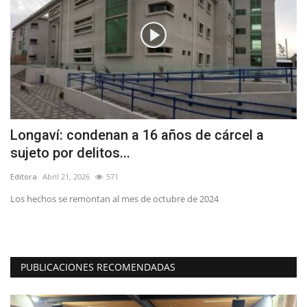
Longaví: condenan a 16 años de cárcel a
A
sujeto por delitos...
d
Editora
Abril 21, 2026
571
Ed
ras
Los hechos se remontan al mes de octubre de 2024
"L
reg
PUBLICACIONES RECOMENDADAS