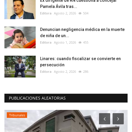
Ex dirigente de RN cuestiona a concejal
Pamela Ávila tras...
Editora
Agosto 2, 2026
504
Denuncian negligencia médica en la muerte
de niña de un...
Editora
Agosto 1, 2026
455
Linares: cuando fiscalizar se convierte en
persecución
Editora
Agosto 2, 2026
286
PUBLICACIONES ALEATORIAS
Tribunales