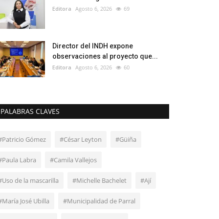
Editora
Agosto 6, 2026
69
Director del INDH expone
observaciones al proyecto que...
Editora
Agosto 6, 2026
60
PALABRAS CLAVES
#Patricio Gómez
#César Leyton
#Güiña
#Paula Labra
#Camila Vallejos
#Uso de la mascarilla
#Michelle Bachelet
#Ají
#María José Ubilla
#Municipalidad de Parral