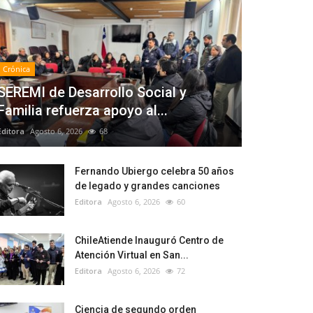
Crónica
SEREMI de Desarrollo Social y
Familia refuerza apoyo al...
Editora
Agosto 6, 2026
68
Fernando Ubiergo celebra 50 años
de legado y grandes canciones
Editora
Agosto 6, 2026
60
ChileAtiende Inauguró Centro de
Atención Virtual en San...
Editora
Agosto 6, 2026
72
Ciencia de segundo orden