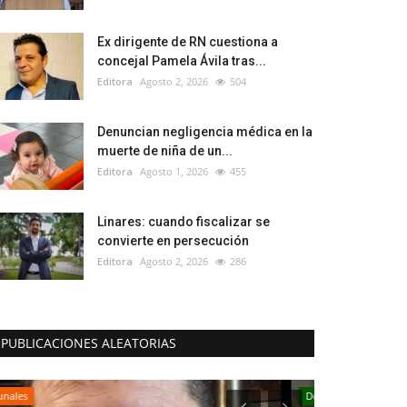
Ex dirigente de RN cuestiona a
concejal Pamela Ávila tras...
Editora
Agosto 2, 2026
504
Denuncian negligencia médica en la
muerte de niña de un...
Editora
Agosto 1, 2026
455
Linares: cuando fiscalizar se
convierte en persecución
Editora
Agosto 2, 2026
286
PUBLICACIONES ALEATORIAS
Deporte
Policial