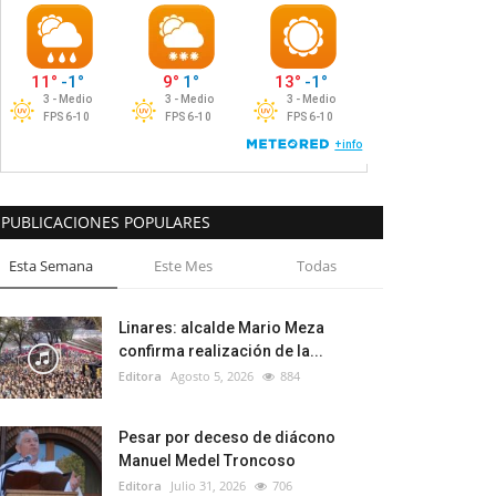
PUBLICACIONES POPULARES
Esta Semana
Este Mes
Todas
Linares: alcalde Mario Meza
confirma realización de la...
Editora
Agosto 5, 2026
884
Pesar por deceso de diácono
Manuel Medel Troncoso
Editora
Julio 31, 2026
706