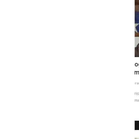
Abogado Salvador Concha: Marcelo
¿
Campos Vergara seguirá...
c
Editora
Julio 24, 2026
370
Ed
s
El jurista, explicó que la sentencia por el delito de injurias y
El
calumnias dictaminada...
FC