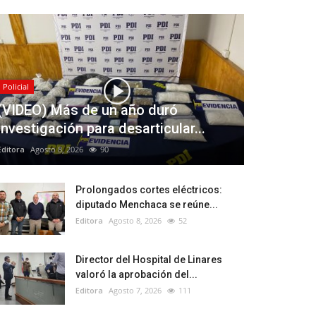
Policial
(VIDEO) Más de un año duró
investigación para desarticular...
Editora
Agosto 8, 2026
90
Prolongados cortes eléctricos:
diputado Menchaca se reúne...
Editora
Agosto 8, 2026
52
Director del Hospital de Linares
valoró la aprobación del...
Editora
Agosto 7, 2026
111