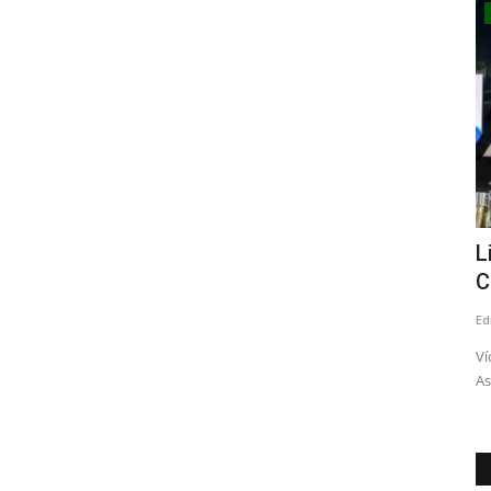
Tribunales
al y
Corte de Apelaciones de Talca fija
L
audiencia para escuchar...
C
Editora
Julio 8, 2026
243
Ed
o. Las partes
Comienza el proceso para reemplazar al fiscal regional, Julio
Ví
Contardo
As