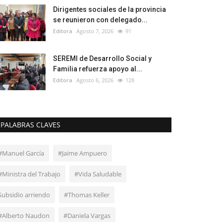
Dirigentes sociales de la provincia
se reunieron con delegado...
Editora
Agosto 7, 2026
91
SEREMI de Desarrollo Social y
Familia refuerza apoyo al...
Editora
Agosto 6, 2026
128
PALABRAS CLAVES
#Manuel García
#Jaime Ampuero
#Ministra del Trabajo
#Vida Saludable
Subsidio arriendo
#Thomas Keller
#Alberto Naudon
#Daniela Vargas