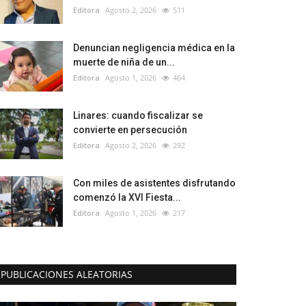
Editora
Agosto 2, 2026
511
Denuncian negligencia médica en la
muerte de niña de un...
Editora
Agosto 1, 2026
464
Linares: cuando fiscalizar se
convierte en persecución
Editora
Agosto 2, 2026
292
Con miles de asistentes disfrutando
comenzó la XVI Fiesta...
Editora
Agosto 1, 2026
217
PUBLICACIONES ALEATORIAS