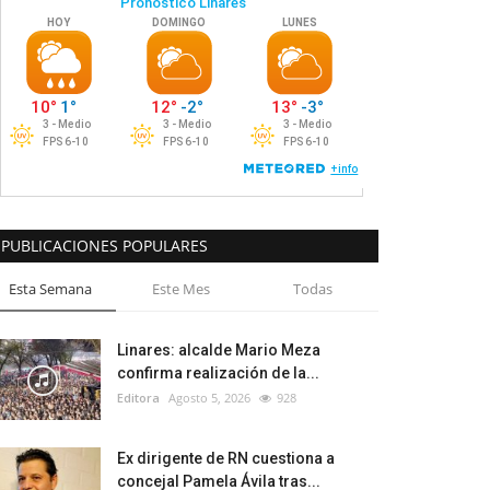
PUBLICACIONES POPULARES
Esta Semana
Este Mes
Todas
Linares: alcalde Mario Meza
confirma realización de la...
Editora
Agosto 5, 2026
928
Ex dirigente de RN cuestiona a
concejal Pamela Ávila tras...