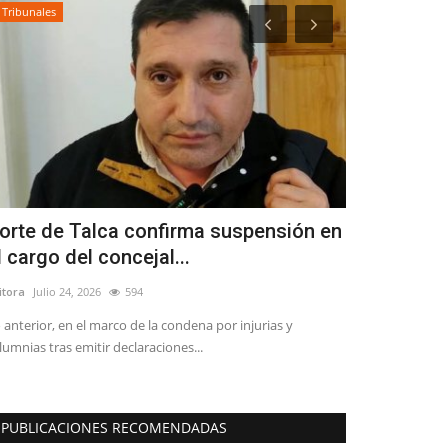
Tribunales
Deporte
orte de Talca confirma suspensión en
“Cazatalent
l cargo del concejal...
para observ
itora
Julio 24, 2026
594
Editora
Marzo 6, 2
 anterior, en el marco de la condena por injurias y
Bartek Oledzki, f
lumnias tras emitir declaraciones...
Santiago, por el c
PUBLICACIONES RECOMENDADAS