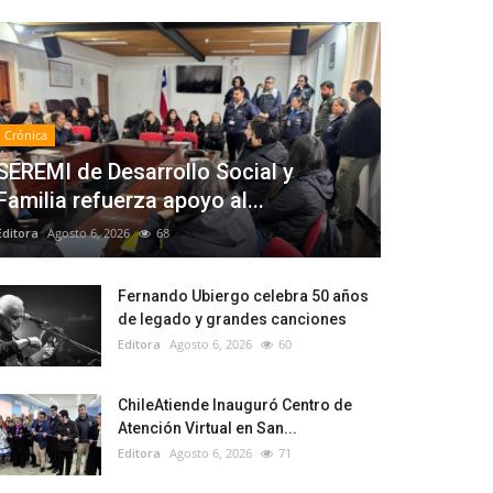
Crónica
SEREMI de Desarrollo Social y
Familia refuerza apoyo al...
Editora
Agosto 6, 2026
68
Fernando Ubiergo celebra 50 años
de legado y grandes canciones
Editora
Agosto 6, 2026
60
ChileAtiende Inauguró Centro de
Atención Virtual en San...
Editora
Agosto 6, 2026
71