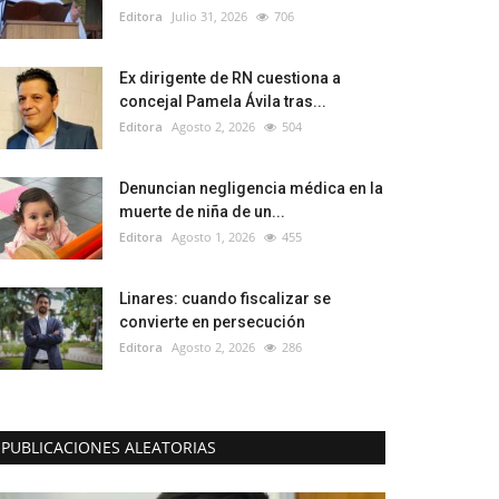
Editora
Julio 31, 2026
706
Ex dirigente de RN cuestiona a
concejal Pamela Ávila tras...
Editora
Agosto 2, 2026
504
Denuncian negligencia médica en la
muerte de niña de un...
Editora
Agosto 1, 2026
455
Linares: cuando fiscalizar se
convierte en persecución
Editora
Agosto 2, 2026
286
PUBLICACIONES ALEATORIAS