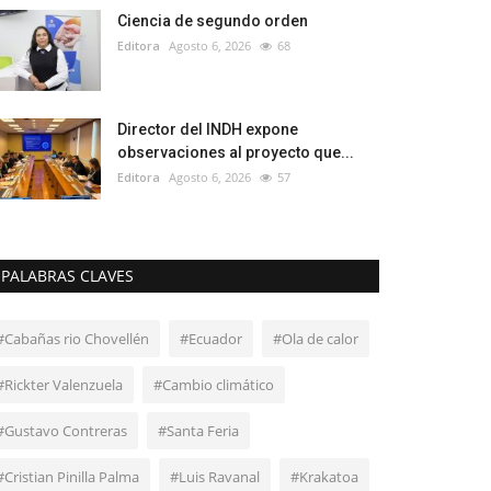
Ciencia de segundo orden
Editora
Agosto 6, 2026
68
Director del INDH expone
observaciones al proyecto que...
Editora
Agosto 6, 2026
57
PALABRAS CLAVES
#Cabañas rio Chovellén
#Ecuador
#Ola de calor
#Rickter Valenzuela
#Cambio climático
#Gustavo Contreras
#Santa Feria
#Cristian Pinilla Palma
#Luis Ravanal
#Krakatoa