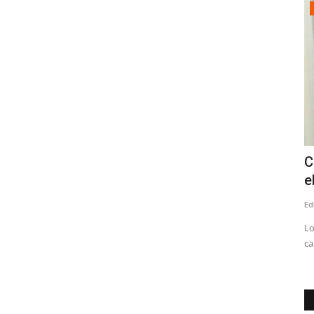
Deporte
ta
Linares tiene campeón nacional de
C
Compak Sporting
e
Editora
Noviembre 26, 2025
1532
Ed
e clásico
Víctor Rodríguez Rojas, que además es el presidente de la
Lo
Asociación de Pesca, Caza...
ca