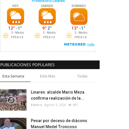
PUBLICACIONES POPULARES
Esta Semana
Este Mes
Todas
Linares: alcalde Mario Meza
confirma realización de la...
Editora
Agosto 5, 2026
881
Pesar por deceso de diácono
Manuel Medel Troncoso