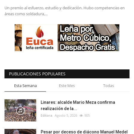
Un premio al esfuerzo, estudio y dedicación. Hubo competencias en
áreas como soldadura,...
PUBLICACIONES POPULARES
Esta Semana
Este Mes
Todas
Linares: alcalde Mario Meza confirma
realización de la...
Editora
Agosto 5, 2026
905
Pesar por deceso de diácono Manuel Medel