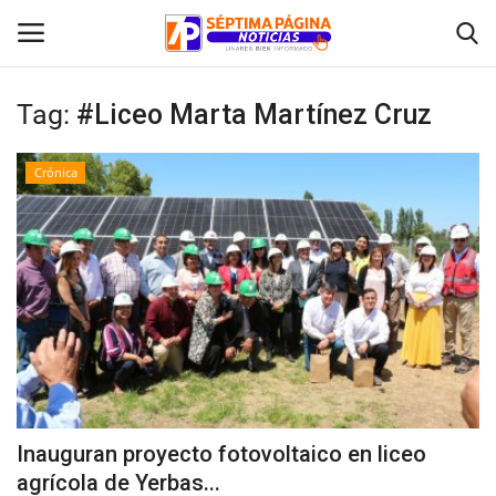
Tag:
#Liceo Marta Martínez Cruz
Inicio
Crónica
Crónica
Policial
Tribunales
Deporte
Política
Inauguran proyecto fotovoltaico en liceo
agrícola de Yerbas...
Espectáculos