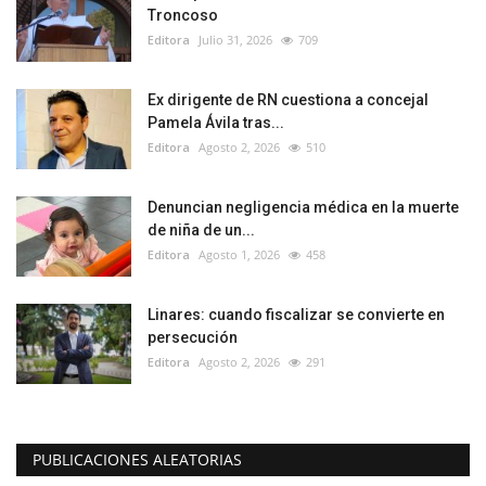
Troncoso
Editora
Julio 31, 2026
709
Ex dirigente de RN cuestiona a concejal
Pamela Ávila tras...
Editora
Agosto 2, 2026
510
Denuncian negligencia médica en la muerte
de niña de un...
Editora
Agosto 1, 2026
458
Linares: cuando fiscalizar se convierte en
persecución
Editora
Agosto 2, 2026
291
PUBLICACIONES ALEATORIAS