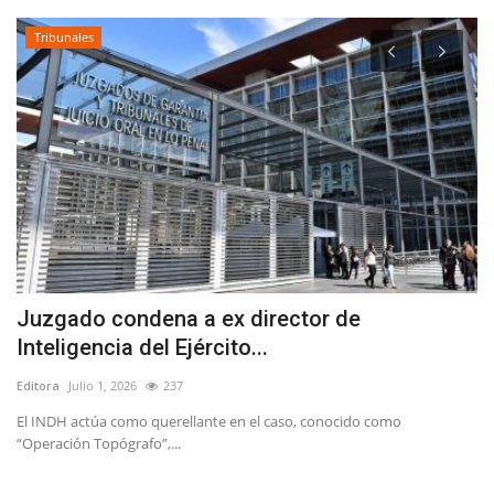
Tribunales
Juzgado condena a ex director de
“
Inteligencia del Ejército...
o
Editora
Julio 1, 2026
237
Ed
El INDH actúa como querellante en el caso, conocido como
Ba
“Operación Topógrafo”,...
el