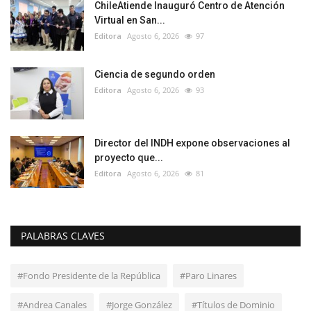
ChileAtiende Inauguró Centro de Atención
Virtual en San...
Editora
Agosto 6, 2026
97
Ciencia de segundo orden
Editora
Agosto 6, 2026
93
Director del INDH expone observaciones al
proyecto que...
Editora
Agosto 6, 2026
81
PALABRAS CLAVES
#Fondo Presidente de la República
#Paro Linares
#Andrea Canales
#Jorge González
#Títulos de Dominio