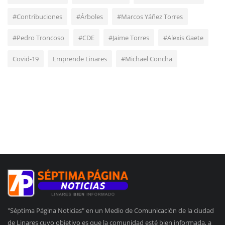
#Contribuciones
#Árboles
#Marcos Yáñez Torres
#Pedro Troncoso
#CDE
#Jaime Torres
#Alexis Gaete
Covid-19
Emprende Linares
#Michael Concha
"Séptima Página Noticias" en un Medio de Comunicación de la ciudad
de Linares cuyo objetivo es que la comunidad esté bien informada, a