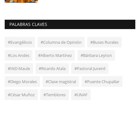
PALABRAS CLAVES
#Evangélicos
#Columna de Opinión
#Buses Rurales
#Los Andes
#Alberto Martínez
#Bárbara Leyton
#IND Maule
#Ricardo Atala
#Pastoral Juvenil
#Diego Morales
#Clase magistral
#Puente Chupallar
#César Muñoz
#Temblores
#UNAF