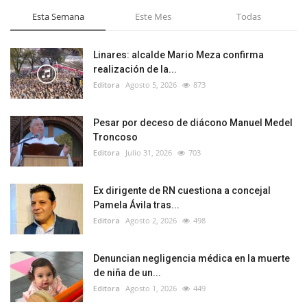
Esta Semana
Este Mes
Todas
Linares: alcalde Mario Meza confirma
realización de la...
Editora
Agosto 5, 2026
873
Pesar por deceso de diácono Manuel Medel
Troncoso
Editora
Julio 31, 2026
703
Ex dirigente de RN cuestiona a concejal
Pamela Ávila tras...
Editora
Agosto 2, 2026
498
Denuncian negligencia médica en la muerte
de niña de un...
Editora
Agosto 1, 2026
449