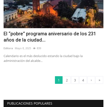
El “pobre” programa aniversario de los 231
años de la ciudad...
Editora
Mayo 8, 2025
839
Calendario es el más deslucido estando la ciudad bajo la
administración del alcalde...
›
»
1
2
3
4
PUBLICACIONES POPULARES