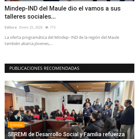
r
Mindep-IND del Maule dio el vamos a sus
R
talleres sociales...
r
Editora
Enero 25, 2026
715
Ed
a
La oferta programática del Mindep- IND de la región del Maule
"E
también abarca jóvenes,...
as
PUBLICACIONES RECOMENDADAS
Crónica
SEREMI de Desarrollo Social y Familia refuerza