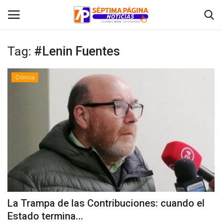
Tag:
#Lenin Fuentes
Inicio
Crónica
Crónica
Policial
Tribunales
Deporte
Política
La Trampa de las Contribuciones: cuando el
Estado termina...
Espectáculos