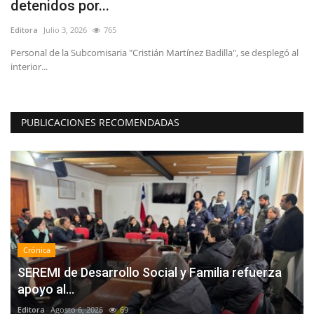
detenidos por...
h
Editora
Julio 3, 2026
765
Ed
Personal de la Subcomisaria "Cristián Martínez Badilla", se desplegó al
“L
interior...
in
PUBLICACIONES RECOMENDADAS
Crónica
SEREMI de Desarrollo Social y Familia refuerza
apoyo al...
Editora
Agosto 6, 2026
69