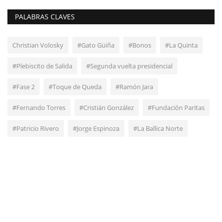
PALABRAS CLAVES
Christian Volosky
#Gato Güiña
#Bonos
#La Quinta
#Plebiscito de Salida
#Segunda vuelta presidencial
#Fase 2
#Toque de Queda
#Ramón Jara
#Fernando Torres
#Cristián González
#Fundación Paritas
#Patricio Rivero
#Jorge Espinoza
#La Ballica Norte