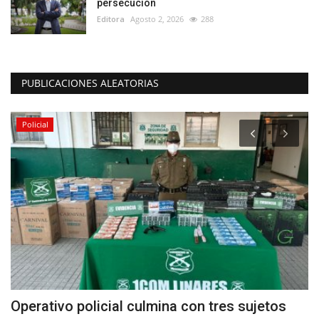
persecución
Editora
Agosto 2, 2026
288
PUBLICACIONES ALEATORIAS
Policial
a
Operativo policial culmina con tres sujetos
(