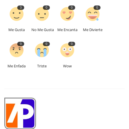
3
0
0
0
Me Gusta
No Me Gusta
Me Encanta
Me Divierte
0
0
0
Me Enfada
Triste
Wow