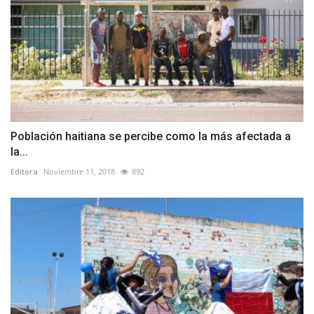
Población haitiana se percibe como la más afectada a
la...
Editora
Noviembre 11, 2018
892