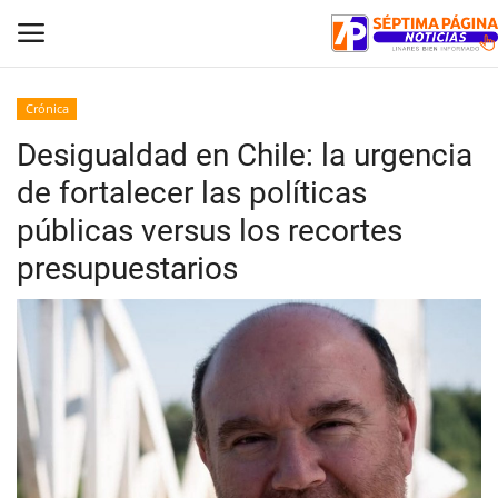
Crónica
Desigualdad en Chile: la urgencia
Inicio
de fortalecer las políticas
Crónica
públicas versus los recortes
presupuestarios
Policial
Tribunales
Deporte
Política
Espectáculos