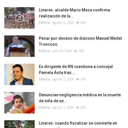
Linares: alcalde Mario Meza confirma
realización de la...
Editora
Agosto 5, 2026
895
Pesar por deceso de diácono Manuel Medel
Troncoso
Editora
Julio 31, 2026
708
Ex dirigente de RN cuestiona a concejal
Pamela Ávila tras...
Editora
Agosto 2, 2026
505
Denuncian negligencia médica en la muerte
de niña de un...
Editora
Agosto 1, 2026
457
Linares: cuando fiscalizar se convierte en