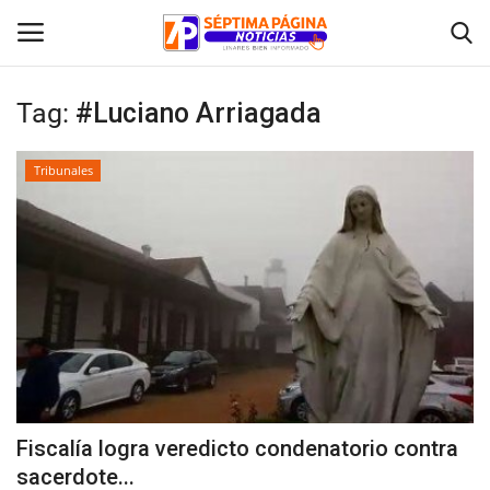
Tag:
#Luciano Arriagada
Inicio
Tribunales
Crónica
Policial
Tribunales
Deporte
Política
Fiscalía logra veredicto condenatorio contra
sacerdote...
Espectáculos