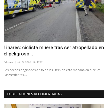
Linares: ciclista muere tras ser atropellado en
U
el peligroso...
l
Editora
Junio 9, 2026
1277
Ed
Los hechos originados a eso de las 08:15 de esta mañana en el cruce
SI
Las Vertientes,...
de
PUBLICACIONES RECOMENDADAS