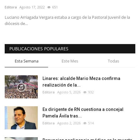
Editora
Agosto 17, 2022
651
Luciano Arriagada Vergara estaba a cargo de la Pastoral Juvenil de la
diócesis de...
PUBLICACIONES POPULARES
Esta Semana
Este Mes
Todas
Linares: alcalde Mario Meza confirma
realización de la...
Editora
Agosto 5, 2026
932
Ex dirigente de RN cuestiona a concejal
Pamela Ávila tras...
Editora
Agosto 2, 2026
514