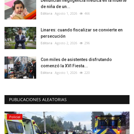
Denuncian negligencia médica en la muerte
de niña de un...
Editora
Agosto 1, 2026
466
Linares: cuando fiscalizar se convierte en
persecución
Editora
Agosto 2, 2026
296
Con miles de asistentes disfrutando
comenzó la XVI Fiesta...
Editora
Agosto 1, 2026
220
PUBLICACIONES ALEATORIAS
Policial