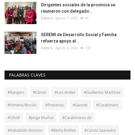
Dirigentes sociales de la provincia se
reunieron con delegado...
Editora
Agosto 7, 2026
96
SEREMI de Desarrollo Social y Familia
refuerza apoyo al...
Editora
Agosto 6, 2026
138
PALABRAS CLAVES
#Rangers
#Cárcel
#Los Andes
#Guillermo Martínez
#Ximena Rincón
#Precenso
#Gasnet
#Carabinero
#UNAF
#Jorge Muñoz
#Carabineros de
#Sebastián Donoso
#Berta Robles
#Carola Saavedra