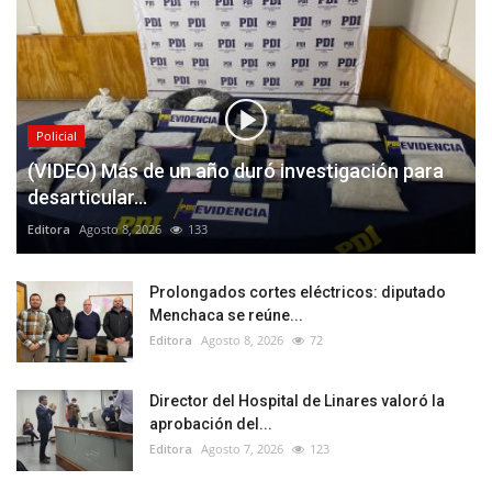
Policial
(VIDEO) Más de un año duró investigación para
desarticular...
Editora
Agosto 8, 2026
133
Prolongados cortes eléctricos: diputado
Menchaca se reúne...
Editora
Agosto 8, 2026
72
Director del Hospital de Linares valoró la
aprobación del...
Editora
Agosto 7, 2026
123