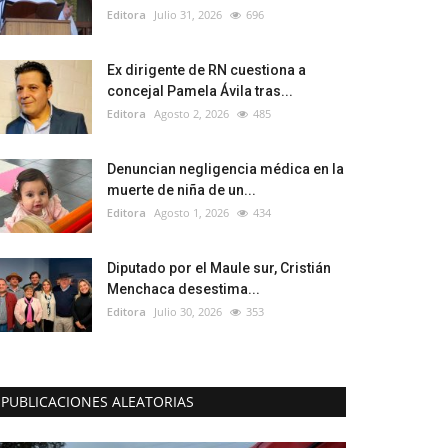
Editora
Julio 31, 2026
696
Ex dirigente de RN cuestiona a
concejal Pamela Ávila tras...
Editora
Agosto 2, 2026
485
Denuncian negligencia médica en la
muerte de niña de un...
Editora
Agosto 1, 2026
434
Diputado por el Maule sur, Cristián
Menchaca desestima...
Editora
Julio 30, 2026
353
PUBLICACIONES ALEATORIAS