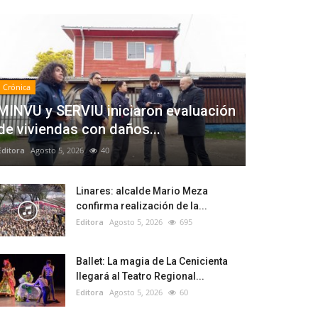
Crónica
MINVU y SERVIU iniciaron evaluación
de viviendas con daños...
Editora
Agosto 5, 2026
40
Linares: alcalde Mario Meza
confirma realización de la...
Editora
Agosto 5, 2026
695
Ballet: La magia de La Cenicienta
llegará al Teatro Regional...
Editora
Agosto 5, 2026
60