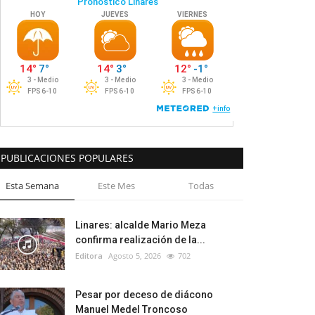
PUBLICACIONES POPULARES
Esta Semana
Este Mes
Todas
Linares: alcalde Mario Meza
confirma realización de la...
Editora
Agosto 5, 2026
702
Pesar por deceso de diácono
Manuel Medel Troncoso