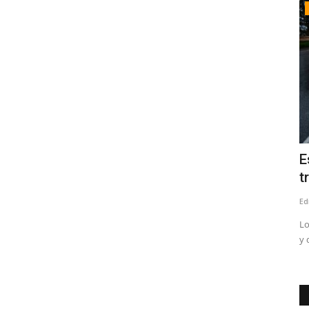
Crónica
ineros
Estudio revela que accidentes de
D
trayecto ocurren al final...
m
Editora
Agosto 4, 2026
86
Ed
ún los
Los eventos que acontecen entre las 18:00 y las 24:00 horas
La
y de viernes a domingo...
re