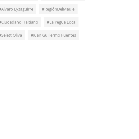
#Alvaro Eyzaguirre
#RegiónDelMaule
#Ciudadano Haitiano
#La Yegua Loca
#Selett Oliva
#Juan Guillermo Fuentes