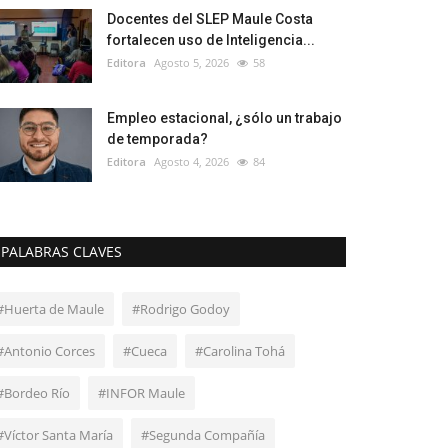
Docentes del SLEP Maule Costa
fortalecen uso de Inteligencia...
Editora
Agosto 5, 2026
58
Empleo estacional, ¿sólo un trabajo
de temporada?
Editora
Agosto 4, 2026
84
PALABRAS CLAVES
#Huerta de Maule
#Rodrigo Godoy
#Antonio Corces
#Cueca
#Carolina Tohá
#Bordeo Río
#INFOR Maule
#Víctor Santa María
#Segunda Compañía