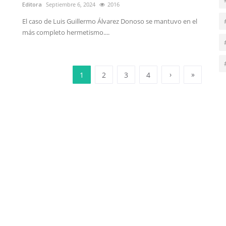
Editora
Septiembre 6, 2024
2016
El caso de Luis Guillermo Álvarez Donoso se mantuvo en el
más completo hermetismo....
›
»
1
2
3
4