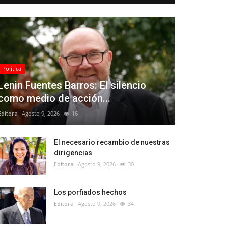
Política
Lenin Fuentes Barros: El silencio
como medio de acción...
Editora
Agosto 9, 2026
16
El necesario recambio de nuestras
dirigencias
Editora
Agosto 9, 2026
30
Los porfiados hechos
Editora
Agosto 9, 2026
34