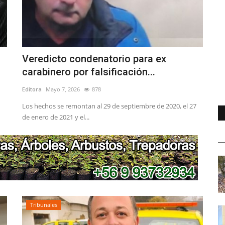
Veredicto condenatorio para ex
carabinero por falsificación...
Editora
Mayo 7, 2026
878
Los hechos se remontan al 29 de septiembre de 2020, el 27
de enero de 2021 y el...
Tribunales