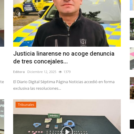
Justicia linarense no acoge denuncia
de tres concejales...
Editora
Diciembre 12, 2025
1379
nte
El Diario Digital Séptima Página Noticias accedió en forma
exclusiva las resoluciones...
Tribunales