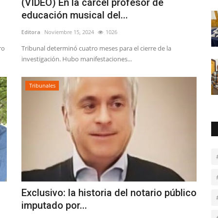
(VIDEO) En la cárcel profesor de
educación musical del...
Editora
Noviembre 15, 2024
1026
ro
Tribunal determinó cuatro meses para el cierre de la
investigación. Hubo manifestaciones...
Tribunales
Exclusivo: la historia del notario público
imputado por...