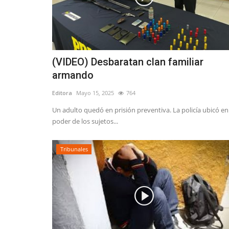
Policial
(VIDEO) Desbaratan clan familiar
armando
Editora
Mayo 15, 2025
764
Un adulto quedó en prisión preventiva. La policía ubicó en
poder de los sujetos...
(AUDIO) Persona mayor se man
estado grave a raíz...
Tribunales
Editora
Mayo 28, 2026
1244
Ayer, a eso de las 18:00 horas, los equipos de e
debieron atender dos siniestros...