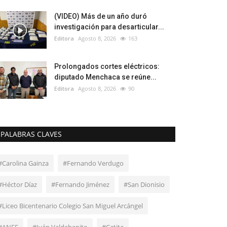
(VIDEO) Más de un año duró
investigación para desarticular...
Editora
Agosto 8, 2026
163
Prolongados cortes eléctricos:
diputado Menchaca se reúne...
Editora
Agosto 8, 2026
90
PALABRAS CLAVES
#Carolina Gainza
#Fernando Verdugo
#Héctor Díaz
#Fernando Jiménez
#San Dionisio
#Liceo Bicentenario Colegio San Miguel Arcángel