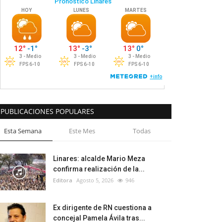
PUBLICACIONES POPULARES
Esta Semana
Este Mes
Todas
Linares: alcalde Mario Meza
confirma realización de la...
Editora
Agosto 5, 2026
946
Ex dirigente de RN cuestiona a
concejal Pamela Ávila tras...