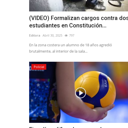
(VIDEO) Formalizan cargos contra do
estudiantes en Constitución...
Editora
Abril 30, 2025
797
En la zona costera un alumno de 18 años agredió
brutalmente, al interior de la sala...
Policial