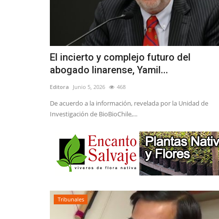
El incierto y complejo futuro del
abogado linarense, Yamil...
Editora
Junio 5, 2026
468
De acuerdo a la información, revelada por la Unidad de
Investigación de BioBioChile,...
Tribunales