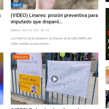
s
(VIDEO) Linares: prisión preventiva para
imputado que disparó...
Editora
Abril 24, 2025
759
Los hechos se produjeron al interior de la calle Delfín del
Valle. Herido se encuentra...
Tribunales