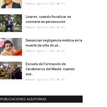
Editora
Agosto 2, 2026
519
Linares: cuando fiscalizar se
convierte en persecución
Editora
Agosto 2, 2026
303
Denuncian negligencia médica en la
muerte de niña de un...
Editora
Agosto 1, 2026
220
Escuela de Formación de
Carabineros del Maule: cuando
una...
Editora
Agosto 3, 2026
192
PUBLICACIONES ALEATORIAS