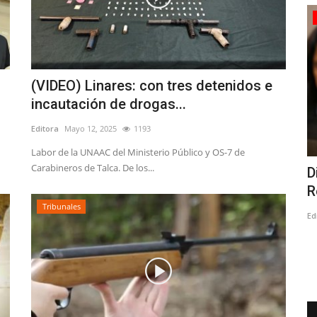
Policial
(VIDEO) Linares: con tres detenidos e
incautación de drogas...
Editora
Mayo 12, 2025
1193
Labor de la UNAAC del Ministerio Público y OS-7 de
Carabineros de Talca. De los...
tiene en
Linares: equipos de Seguridad Pública
D
Municipal interceptan...
R
Tribunales
Editora
Mayo 24, 2026
1174
Ed
mergencia
Los hechos se produjeron cerca de las 02:00 de esta
madrugada en calle Januario...