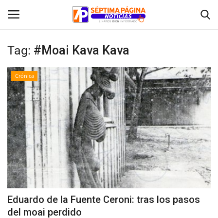
Tag:
#Moai Kava Kava
Inicio
Crónica
Crónica
Policial
Tribunales
Deporte
Política
Eduardo de la Fuente Ceroni: tras los pasos
del moai perdido
Espectáculos