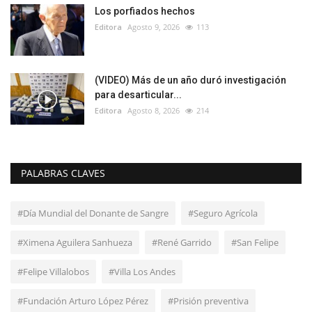
Los porfiados hechos
Editora
Agosto 9, 2026
113
(VIDEO) Más de un año duró investigación
para desarticular...
Editora
Agosto 8, 2026
214
PALABRAS CLAVES
#Día Mundial del Donante de Sangre
#Seguro Agrícola
#Ximena Aguilera Sanhueza
#René Garrido
#San Felipe
#Felipe Villalobos
#Villa Los Andes
#Fundación Arturo López Pérez
#Prisión preventiva