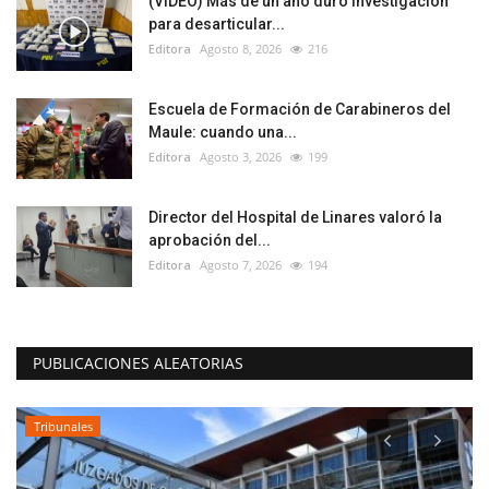
(VIDEO) Más de un año duró investigación
para desarticular...
Editora
Agosto 8, 2026
216
Escuela de Formación de Carabineros del
Maule: cuando una...
Editora
Agosto 3, 2026
199
Director del Hospital de Linares valoró la
aprobación del...
Editora
Agosto 7, 2026
194
PUBLICACIONES ALEATORIAS
Tribunales