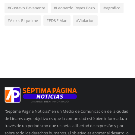
#Gustavo Bevanente
#Leonardo Reyes Bozo
#Vgrafico
#Alexis Riquelme
#ED&F Man
#Violación
"Séptima Página Noticias" en un Medio de Comunicación de la ciudad
de Linares cuyo objetivo es que la comunidad esté bien informada, a
través de un periodismo que respeta la libertad de expresión y por
sobre todo los derechos humanos. El objetivo es aportar al desarrollo