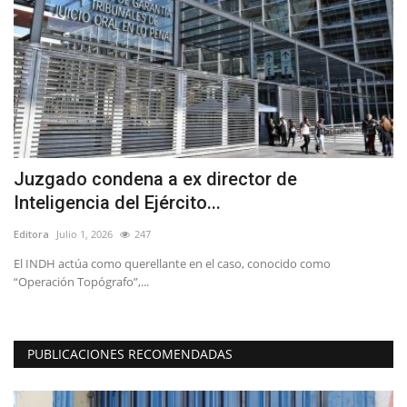
Juzgado condena a ex director de
J
Inteligencia del Ejército...
C
Editora
Julio 1, 2026
247
Ed
El INDH actúa como querellante en el caso, conocido como
Ka
“Operación Topógrafo”,...
Ac
PUBLICACIONES RECOMENDADAS