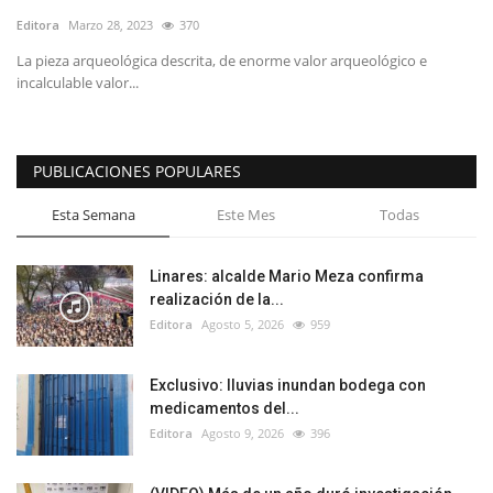
Editora
Marzo 28, 2023
370
La pieza arqueológica descrita, de enorme valor arqueológico e
incalculable valor...
PUBLICACIONES POPULARES
Esta Semana
Este Mes
Todas
Linares: alcalde Mario Meza confirma
realización de la...
Editora
Agosto 5, 2026
959
Exclusivo: lluvias inundan bodega con
medicamentos del...
Editora
Agosto 9, 2026
396