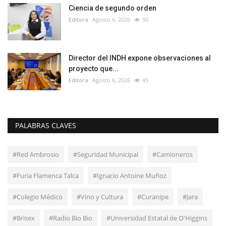
Ciencia de segundo orden
Editora
Agosto 6, 2026
50
Director del INDH expone observaciones al
proyecto que...
Editora
Agosto 6, 2026
45
PALABRAS CLAVES
#Red Ambrosio
#Seguridad Municipal
#Camioneros
#Furia Flamenca Talca
#Ignacio Antoine Muñoz
#Colegio Médico
#Vino y Cultura
#Curanipe
#Jara
#Brisex
#Radio Bio Bio
#Universidad Estatal de O'Higgins