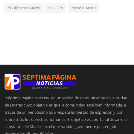
#Guillermo Galvés
#FUCOA
#José Alcarruz
"Séptima Página Noticias" en un Medio de Comunicación de la ciudad
de Linares cuyo objetivo es que la comunidad esté bien informada, a
través de un periodismo que respeta la libertad de expresión y por
sobre todo los derechos humanos. El objetivo es aportar al desarrollo
constante del Maule sur, el que ha sido gravemente postergado
durante los últimos 50 años.