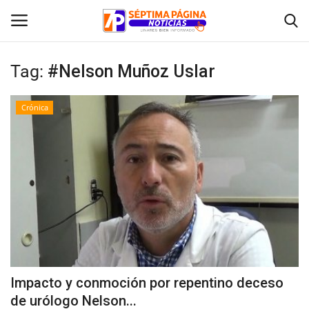
Tag:
#Nelson Muñoz Uslar
Inicio
Crónica
Crónica
Policial
Tribunales
Deporte
Política
Impacto y conmoción por repentino deceso
de urólogo Nelson...
Espectáculos