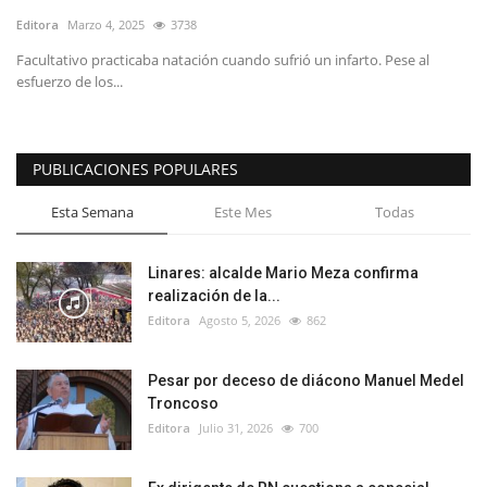
Editora
Marzo 4, 2025
3738
Facultativo practicaba natación cuando sufrió un infarto. Pese al
esfuerzo de los...
PUBLICACIONES POPULARES
Esta Semana
Este Mes
Todas
Linares: alcalde Mario Meza confirma
realización de la...
Editora
Agosto 5, 2026
862
Pesar por deceso de diácono Manuel Medel
Troncoso
Editora
Julio 31, 2026
700