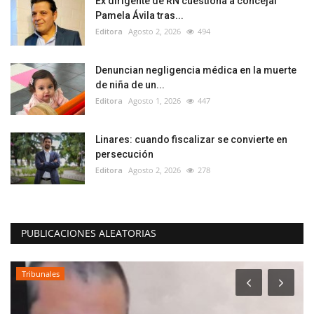
Ex dirigente de RN cuestiona a concejal
Pamela Ávila tras...
Editora
Agosto 2, 2026
494
Denuncian negligencia médica en la muerte
de niña de un...
Editora
Agosto 1, 2026
447
Linares: cuando fiscalizar se convierte en
persecución
Editora
Agosto 2, 2026
278
PUBLICACIONES ALEATORIAS
Tribunales