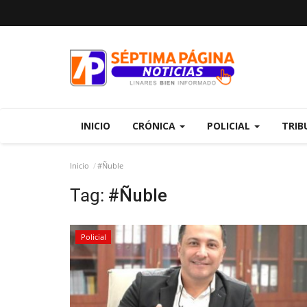
INICIO
CRÓNICA
POLICIAL
TRIB
Inicio
#Ñuble
Tag:
#Ñuble
Policial