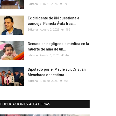
Editora
Julio 31, 2026
699
Ex dirigente de RN cuestiona a
concejal Pamela Ávila tras...
Editora
Agosto 2, 2026
489
Denuncian negligencia médica en la
muerte de niña de un...
Editora
Agosto 1, 2026
443
Diputado por el Maule sur, Cristián
Menchaca desestima...
Editora
Julio 30, 2026
355
PUBLICACIONES ALEATORIAS