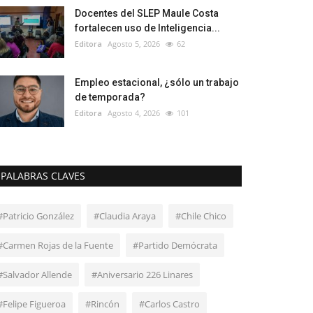
Docentes del SLEP Maule Costa
fortalecen uso de Inteligencia...
Editora
Agosto 5, 2026
62
Empleo estacional, ¿sólo un trabajo
de temporada?
Editora
Agosto 4, 2026
101
PALABRAS CLAVES
#Patricio González
#Claudia Araya
#Chile Chico
#Carmen Rojas de la Fuente
#Partido Demócrata
#Salvador Allende
#Aniversario 226 Linares
#Felipe Figueroa
#Rincón
#Carlos Castro