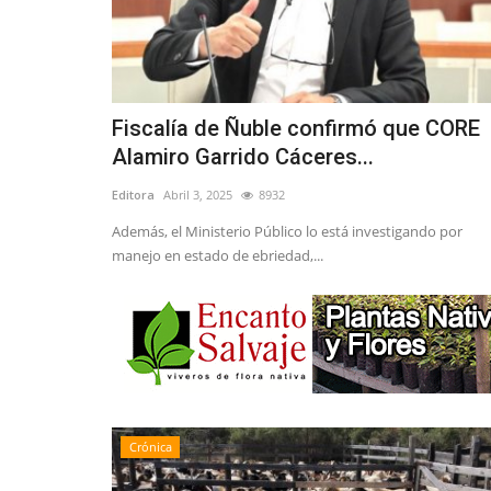
Fiscalía de Ñuble confirmó que CORE
Alamiro Garrido Cáceres...
Editora
Abril 3, 2025
8932
Además, el Ministerio Público lo está investigando por
manejo en estado de ebriedad,...
Crónica