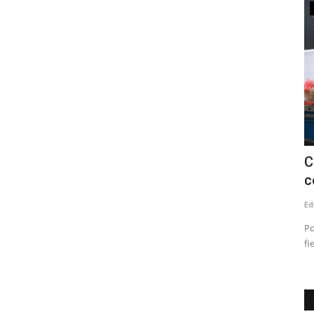
Tribunales
onfirmó
Corte de Talca confirma suspensión en
C
el cargo del concejal...
c
Editora
Julio 24, 2026
587
Ed
Lo anterior, en el marco de la condena por injurias y
Po
calumnias tras emitir declaraciones...
fi