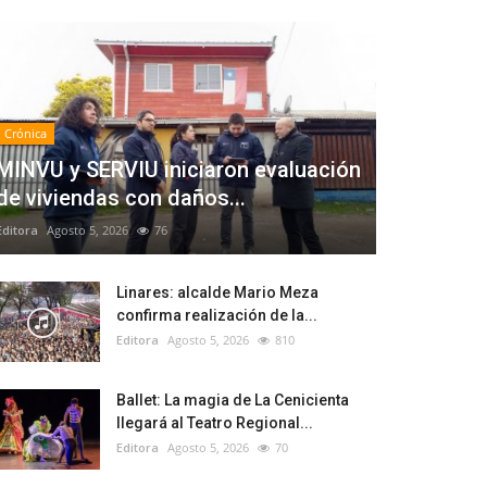
Crónica
MINVU y SERVIU iniciaron evaluación
de viviendas con daños...
Editora
Agosto 5, 2026
76
Linares: alcalde Mario Meza
confirma realización de la...
Editora
Agosto 5, 2026
810
Ballet: La magia de La Cenicienta
llegará al Teatro Regional...
Editora
Agosto 5, 2026
70