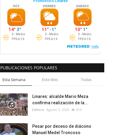
PUBLICACIONES POPULARES
Esta Semana
Este Mes
Todas
Linares: alcalde Mario Meza
confirma realización de la...
Editora
Agosto 5, 2026
819
Pesar por deceso de diácono
Manuel Medel Troncoso