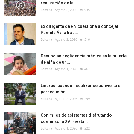
realización de la...
Editora
Agosto 5, 2026
935
Ex dirigente de RN cuestiona a concejal
Pamela Ávila tras...
Editora
Agosto 2, 2026
516
Denuncian negligencia médica en la muerte
de niña de un...
Editora
Agosto 1, 2026
467
Linares: cuando fiscalizar se convierte en
persecución
Editora
Agosto 2, 2026
299
Con miles de asistentes disfrutando
comenzó la XVI Fiesta...
Editora
Agosto 1, 2026
222