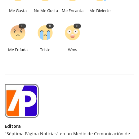
Me Gusta
No Me Gusta
Me Encanta
Me Divierte
0
0
0
Me Enfada
Triste
Wow
Editora
"Séptima Página Noticias" en un Medio de Comunicación de