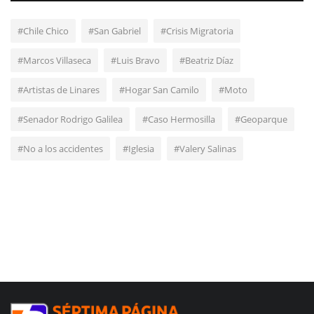
#Chile Chico
#San Gabriel
#Crisis Migratoria
#Marcos Villaseca
#Luis Bravo
#Beatriz Díaz
#Artistas de Linares
#Hogar San Camilo
#Moto
#Senador Rodrigo Galilea
#Caso Hermosilla
#Geoparque
#No a los accidentes
#Iglesia
#Valery Salinas