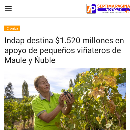
Crónica
Indap destina $1.520 millones en
Inicio
apoyo de pequeños viñateros de
Crónica
Maule y Ñuble
Policial
Tribunales
Deporte
Política
Espectáculos