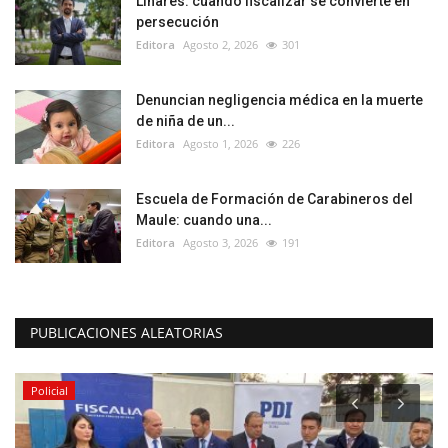
Linares: cuando fiscalizar se convierte en
persecución
Editora
Agosto 2, 2026
301
Denuncian negligencia médica en la muerte
de niña de un...
Editora
Agosto 1, 2026
226
Escuela de Formación de Carabineros del
Maule: cuando una...
Editora
Agosto 3, 2026
191
PUBLICACIONES ALEATORIAS
Policial