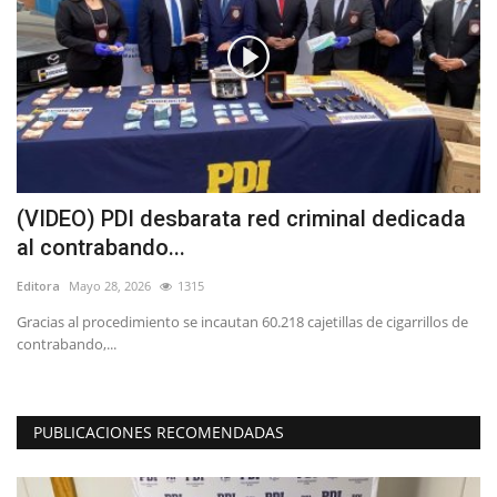
(VIDEO) PDI desbarata red criminal dedicada
I
al contrabando...
p
Editora
Mayo 28, 2026
1315
Ed
Gracias al procedimiento se incautan 60.218 cajetillas de cigarrillos de
Un
contrabando,...
Yu
PUBLICACIONES RECOMENDADAS