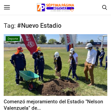
Tag:
#Nuevo Estadio
Inicio
Deporte
Crónica
Policial
Tribunales
Deporte
Política
Comenzó mejoramiento del Estadio "Nelson
Valenzuela" de...
Espectáculos