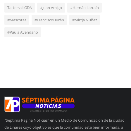
Tattersall GDA
#Juan Amigo
#Hernán Larraín
#Mascotas
#FranciscoDurán
#Mirtja Núñez
#Paula Avendaño
"Séptima Página Noticias" en un Medio de Comunicación de la ciudad
de Linares cuyo objetivo es que la comunidad esté bien informada, a