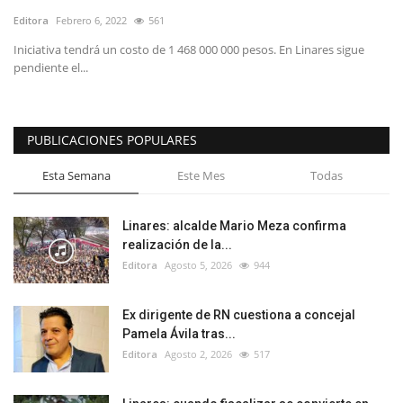
Editora
Febrero 6, 2022
561
Iniciativa tendrá un costo de 1 468 000 000 pesos. En Linares sigue
pendiente el...
PUBLICACIONES POPULARES
Esta Semana
Este Mes
Todas
Linares: alcalde Mario Meza confirma
realización de la...
Editora
Agosto 5, 2026
944
Ex dirigente de RN cuestiona a concejal
Pamela Ávila tras...
Editora
Agosto 2, 2026
517