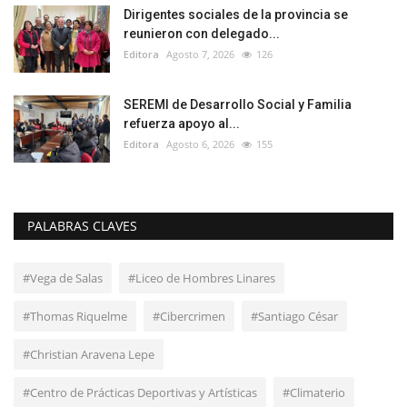
Dirigentes sociales de la provincia se
reunieron con delegado...
Editora
Agosto 7, 2026
126
SEREMI de Desarrollo Social y Familia
refuerza apoyo al...
Editora
Agosto 6, 2026
155
PALABRAS CLAVES
#Vega de Salas
#Liceo de Hombres Linares
#Thomas Riquelme
#Cibercrimen
#Santiago César
#Christian Aravena Lepe
#Centro de Prácticas Deportivas y Artísticas
#Climaterio