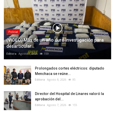
Policial
(VIDEO) Más de un año duró investigación para
desarticular...
Editora
Agosto 8, 2026
159
Prolongados cortes eléctricos: diputado
Menchaca se reúne...
Editora
Agosto 8, 2026
85
Director del Hospital de Linares valoró la
aprobación del...
Editora
Agosto 7, 2026
155