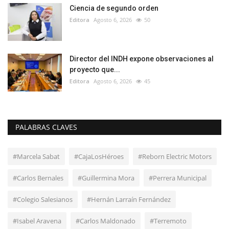
Ciencia de segundo orden
Editora
Agosto 6, 2026
50
Director del INDH expone observaciones al
proyecto que...
Editora
Agosto 6, 2026
45
PALABRAS CLAVES
#Marcela Sabat
#CajaLosHéroes
#Reborn Electric Motors
#Carlos Bernales
#Guillermina Mora
#Perrera Municipal
#Colegio Salesianos
#Hernán Larraín Fernández
#Isabel Aravena
#Carlos Maldonado
#Terremoto