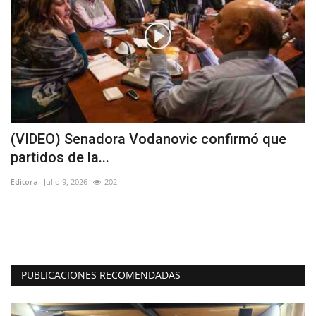
(VIDEO) Senadora Vodanovic confirmó que
(
partidos de la...
p
Editora
Julio 9, 2026
202
Ed
El
tr
PUBLICACIONES RECOMENDADAS