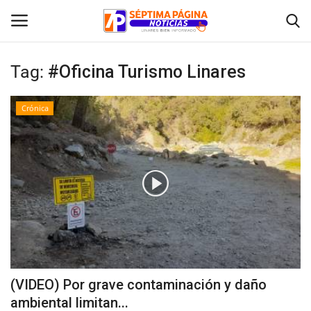
Tag:
#Oficina Turismo Linares
Inicio
Crónica
Crónica
Policial
Tribunales
Deporte
Política
(VIDEO) Por grave contaminación y daño
ambiental limitan...
Espectáculos