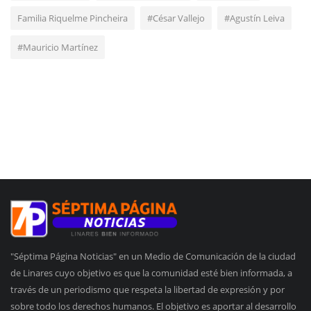
Familia Riquelme Pincheira
#César Vallejo
#Agustín Leiva
#Mauricio Martínez
"Séptima Página Noticias" en un Medio de Comunicación de la ciudad
de Linares cuyo objetivo es que la comunidad esté bien informada, a
través de un periodismo que respeta la libertad de expresión y por
sobre todo los derechos humanos. El objetivo es aportar al desarrollo