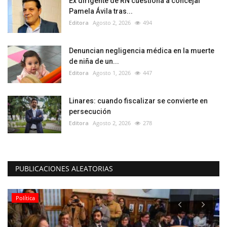
Ex dirigente de RN cuestiona a concejal
Pamela Ávila tras...
Editora
Agosto 2, 2026
494
Denuncian negligencia médica en la muerte
de niña de un...
Editora
Agosto 1, 2026
447
Linares: cuando fiscalizar se convierte en
persecución
Editora
Agosto 2, 2026
278
PUBLICACIONES ALEATORIAS
Política