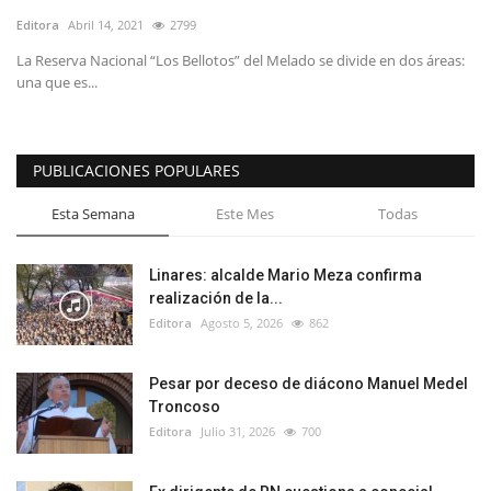
Editora
Abril 14, 2021
2799
La Reserva Nacional “Los Bellotos” del Melado se divide en dos áreas:
una que es...
PUBLICACIONES POPULARES
Esta Semana
Este Mes
Todas
Linares: alcalde Mario Meza confirma
realización de la...
Editora
Agosto 5, 2026
862
Pesar por deceso de diácono Manuel Medel
Troncoso
Editora
Julio 31, 2026
700